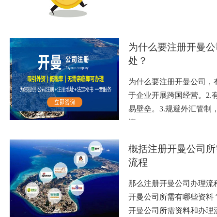
为什么要注册开曼公
处？
为什么要注册开曼公司，有
于企业开展跨国经营。2.
易壁垒。3.规避外汇管制
资…
概括注册开曼公司所
流程
那么注册开曼公司办理流
开曼公司所需有哪些资料
开曼公司所需资料和办理