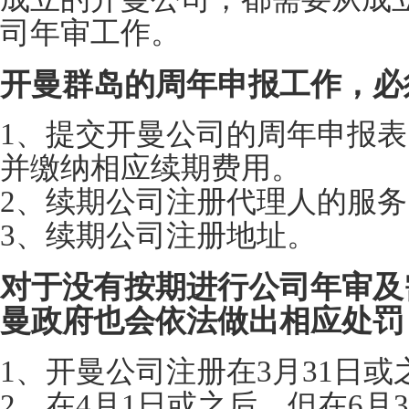
司年审工作。
开曼群岛的周年申报工作，必
1、提交开曼公司的周年申报
并缴纳相应续期费用。
2、续期公司注册代理人的服务
3、续期公司注册地址。
对于没有按期进行公司年审及
曼政府也会依法做出相应处罚
1、开曼公司注册在3月31日
2、在4月1日或之后，但在6月