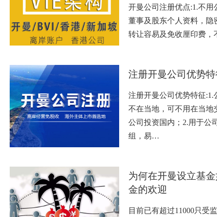
开曼公司注册优点:1.不用
董事及股东个人资料，隐密
转让容易及免收厘印费，不
注册开曼公司优势特
注册开曼公司优势特征:1
不在当地，可不用在当地
公司投资国内；2.用于公
组，易…
为何在开曼设立基金
金的欢迎
目前已有超过11000只