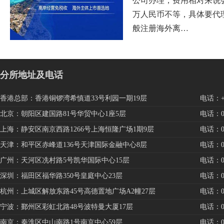
公司办理，费用相对来说
万人民币不等，具体要代
般注册海外离…
分所地址及电话
香港总部：香港铜锣湾希慎道33号利园一期19层
电话：+85
北京：朝阳区建国路81号华贸中心1座5层
电话：010
上海：静安区南京西路1266号上海恒隆广场1期9层
电话：021
天津：和平区赤峰道136号天津国际金融中心8层
电话：022
广州：天河区冼村路5号凯华国际中心15层
电话：020
深圳：福田区福华路350号皇庭中心23层
电话：075
杭州：上城区解放东路45号高德置地广场A2幢27层
电话：057
宁波：鄞州区彩虹北路48号波特曼大厦17层
电话：057
南京：秦淮区中山南路1号南京中心59层
电话：025