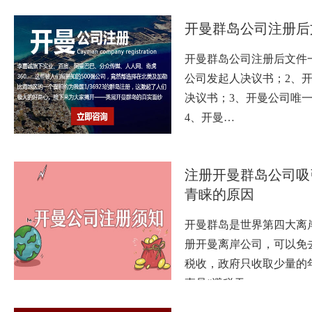
开曼群岛公司注册后
开曼群岛公司注册后文件
公司发起人决议书；2、
决议书；3、开曼公司唯
4、开曼…
注册开曼群岛公司吸
青睐的原因
开曼群岛是世界第四大离
册开曼离岸公司，可以免
税收，政府只收取少量的
直是“避税天…