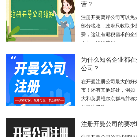
营？
注册开曼离岸公司可以免
部分税收，政府只收取少
费，这让有避税需求的企
企业，纷纷选择…
为什么知名企业都在
公司？
在开曼注册公司最大的好
市！还有其他好处，例如
大和英属维尔京群岛并称
公司注册地，…
注册开曼公司的要求