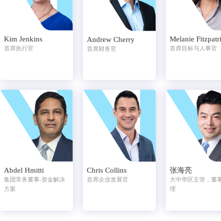
Kim Jenkins
Melanie Fitzpatr
Andrew Cherry
首席执行官
首席目标与人事官
首席财务官
Abdel Hmitti
Chris Collins
张海亮
集团常务董事-资金解决
首席企业发展官
大中华区主管，董
方案
理