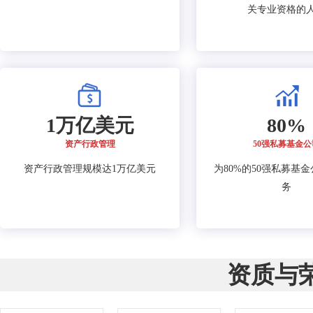
关专业资格的
1万亿美元
80%
资产行政管理
50强私募基金公
资产行政管理规模达1万亿美元
为80%的50强私募基
务
资质与