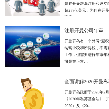
是在开曼群岛注册和设立
超2万亿美元，为何在开
离岸…
注册开曼公司年审
开曼群岛有一个外号“避税
纳营业税和所得税，不需
工作，但需要进行年审年
司是在正常…
全面讲解2020开曼
开曼群岛政府于2020年2
《2020年私募基金法》（Priva
2020）及《20…