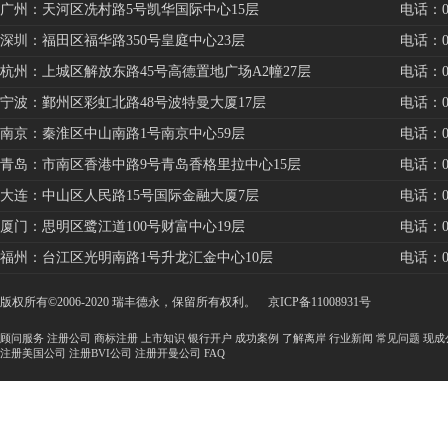
广州：天河区冼村路5号凯华国际中心15层
电话：020
深圳：福田区福华路350号皇庭中心23层
电话：075
杭州：上城区解放东路45号高德置地广场A2幢27层
电话：057
宁波：鄞州区彩虹北路48号波特曼大厦17层
电话：057
南京：秦淮区中山南路1号南京中心59层
电话：025
青岛：市南区香港中路9号青岛香格里拉中心15层
电话：053
大连：中山区人民路15号国际金融大厦7层
电话：041
厦门：思明区鹭江道100号财富中心19层
电话：059
福州：台江区光明南路1号升龙汇金中心10层
电话：059
版权所有©2006-2020 瑞丰德永，保留所有权利。
京ICP备11008931号
顾问服务
注册公司
商标注册
上市知识
银行开户
成功案例
了解离岸
行业新闻
常见问题
现成
注册美国公司
注册BVI公司
注册开曼公司
FAQ