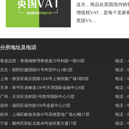
这关，商品在英国境内销
增值税VAT，是每个卖家
英国VA…
分所地址及电话
香港总部：香港铜锣湾希慎道33号利园一期19层
电话：+85
北京：朝阳区建国路81号华贸中心1座5层
电话：010
上海：静安区南京西路1266号上海恒隆广场1期9层
电话：021
天津：和平区赤峰道136号天津国际金融中心8层
电话：022
广州：天河区冼村路5号凯华国际中心15层
电话：020
深圳：福田区福华路350号皇庭中心23层
电话：075
杭州：上城区解放东路45号高德置地广场A2幢27层
电话：057
宁波：鄞州区彩虹北路48号波特曼大厦17层
电话：057