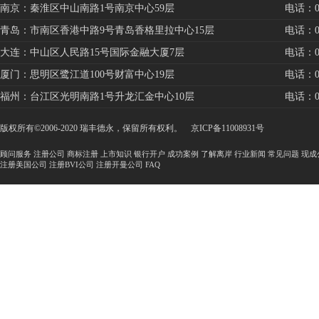
南京：秦淮区中山南路1号南京中心59层
电话：025
青岛：市南区香港中路9号青岛香格里拉中心15层
电话：053
大连：中山区人民路15号国际金融大厦7层
电话：041
厦门：思明区鹭江道100号财富中心19层
电话：059
福州：台江区光明南路1号升龙汇金中心10层
电话：059
版权所有©2006-2020 瑞丰德永，保留所有权利。
京ICP备11008931号
顾问服务
注册公司
商标注册
上市知识
银行开户
成功案例
了解离岸
行业新闻
常见问题
现成
注册美国公司
注册BVI公司
注册开曼公司
FAQ