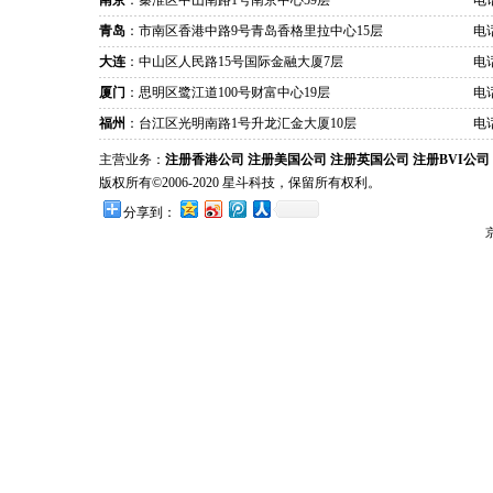
南京
：秦淮区中山南路1号南京中心59层
电话
青岛
：市南区香港中路9号青岛香格里拉中心15层
电话
大连
：中山区人民路15号国际金融大厦7层
电话
厦门
：思明区鹭江道100号财富中心19层
电话
福州
：台江区光明南路1号升龙汇金大厦10层
电话
主营业务：
注册香港公司
注册美国公司
注册英国公司
注册BVI公司
版权所有©2006-2020 星斗科技，保留所有权利。
分享到：
京