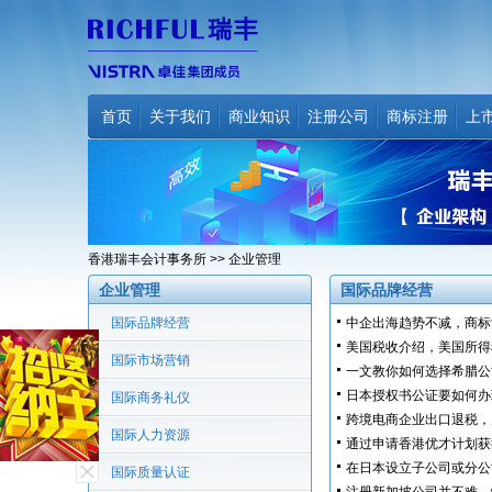
首页
关于我们
商业知识
注册公司
商标注册
上
香港瑞丰会计事务所
>> 企业管理
企业管理
国际品牌经营
国际品牌经营
中企出海趋势不减，商标
美国税收介绍，美国所得
国际市场营销
一文教你如何选择希腊公
日本授权书公证要如何办
国际商务礼仪
跨境电商企业出口退税，
国际人力资源
通过申请香港优才计划获
在日本设立子公司或分公
国际质量认证