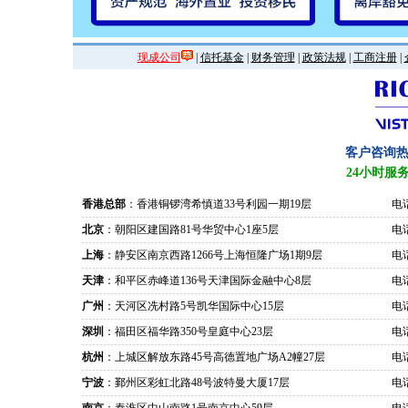
现成公司
|
信托基金
|
财务管理
|
政策法规
|
工商注册
|
客户咨询
24小时服
香港总部
：香港铜锣湾希慎道33号利园一期19层
电话
北京
：朝阳区建国路81号华贸中心1座5层
电话
上海
：静安区南京西路1266号上海恒隆广场1期9层
电话
天津
：和平区赤峰道136号天津国际金融中心8层
电话
广州
：天河区冼村路5号凯华国际中心15层
电话
深圳
：福田区福华路350号皇庭中心23层
电话
杭州
：上城区解放东路45号高德置地广场A2幢27层
电话
宁波
：鄞州区彩虹北路48号波特曼大厦17层
电话