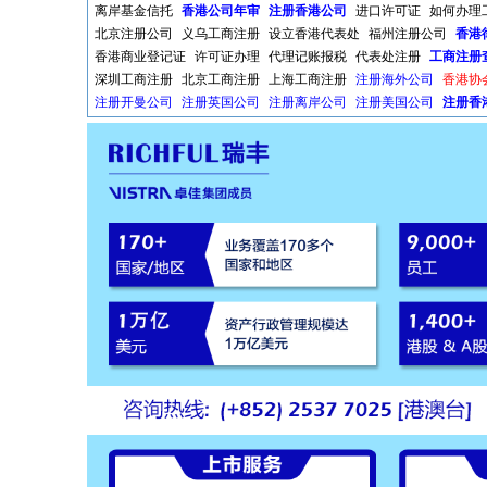
离岸基金信托
香港公司年审
注册香港公司
进口许可证
如何办理
北京注册公司
义乌工商注册
设立香港代表处
福州注册公司
香港
香港商业登记证
许可证办理
代理记账报税
代表处注册
工商注册
深圳工商注册
北京工商注册
上海工商注册
注册海外公司
香港协
注册开曼公司
注册英国公司
注册离岸公司
注册美国公司
注册香