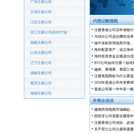
广州注册公司
天津注册公司
代理记账报税
江苏注册公司
注册香港公司后申请银行
浙江注册公司|杭州|宁波
马绍尔公司适合哪些业务
福建注册公司
做中东欧跨境电商市场，
海外配置资产，设立海外
山东注册公司
海外投资资金合规进出境的
辽宁注册公司
BVI公司如何注册？如何
越南、柬埔寨、泰国三地
成都注册公司
注册美国商标为什么要提
2020年香港公司年审费
重庆注册公司
香港公司第一年年审一般
海南注册公司
外资企业法
越南跨境电商市场崛起，
西班牙公司需要在哪里申
注册香港公司须知，必须
关于荷兰公司注册和需要