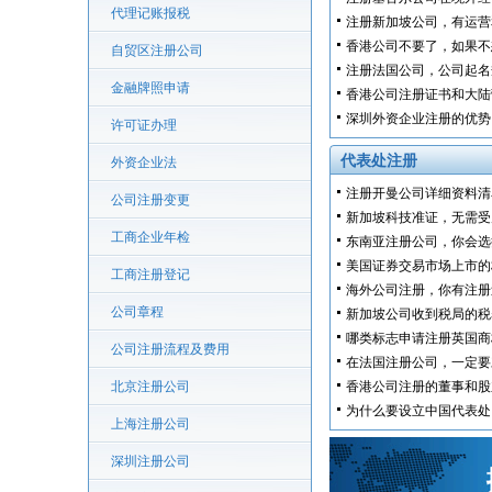
代理记账报税
注册新加坡公司，有运营
香港公司不要了，如果不
自贸区注册公司
注册法国公司，公司起名
金融牌照申请
香港公司注册证书和大陆
深圳外资企业注册的优势
许可证办理
代表处注册
外资企业法
注册开曼公司详细资料清
公司注册变更
新加坡科技准证，无需受
工商企业年检
东南亚注册公司，你会选
美国证券交易市场上市的
工商注册登记
海外公司注册，你有注册
公司章程
新加坡公司收到税局的税
哪类标志申请注册英国商
公司注册流程及费用
在法国注册公司，一定要
北京注册公司
香港公司注册的董事和股
为什么要设立中国代表处
上海注册公司
深圳注册公司