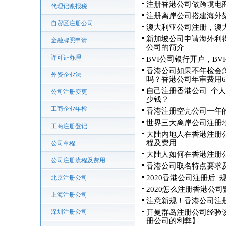
注册香港公司做跨境电
代理记账报税
注册离岸公司搭建海外
自贸区注册公司
澳大利亚公司注册，澳
新加坡公司申请海外利
金融牌照申请
公司的简介
许可证办理
BVI公司银行开户，B
香港公司如果不年检会
外资企业法
吗？香港公司年审费用60
自己注册香港公司_个
公司注册变更
少钱？
工商企业年检
香港注册空壳公司一年
世界三大离岸公司注册
工商注册登记
大陆内地人在香港注册
程及费用
公司章程
大陆人如何在香港注册
公司注册流程及费用
香港公司取名特点要求
2020香港公司注册后
北京注册公司
2020怎么注册香港公
上海注册公司
注意新规！香港公司注
深圳注册公司
开曼群岛注册公司经验
册公司的利弊】