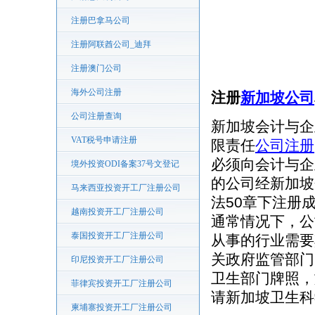
注册巴拿马公司
注册阿联酋公司_迪拜
注册澳门公司
海外公司注册
注册
新加坡公司
公司注册查询
新加坡会计与企
VAT税号申请注册
限责任
公司注册
必须向会计与企
境外投资ODI备案37号文登记
的公司经新加坡
马来西亚投资开工厂注册公司
法50章下注册
越南投资开工厂注册公司
通常情况下，公
泰国投资开工厂注册公司
从事的行业需要
关政府监管部门
印尼投资开工厂注册公司
卫生部门牌照，
菲律宾投资开工厂注册公司
请新加坡卫生科
柬埔寨投资开工厂注册公司