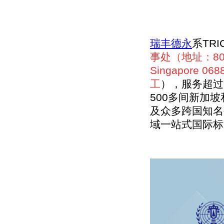
瑞丰德永
系TR
事处（地址：80 Ro
Singapore 06
工
），服务超过5
500多间新加
及众多跨国知名
域一站式国际标