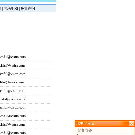
南
|
网站地图
|
免责声明
hful@vistra.com
ful@vistra.com
ful@vistra.com
ful@vistra.com
ful@vistra.com
ful@vistra.com
ful@vistra.com
hful@vistra.com
瑞丰留言版
ful@vistra.com
留言内容
hful@vistra.com