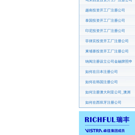
马来西亚投资开工厂注册公司
越南投资开工厂注册公司
泰国投资开工厂注册公司
印尼投资开工厂注册公司
菲律宾投资开工厂注册公司
柬埔寨投资开工厂注册公司
纳闽注册设立公司金融牌照申
请流程
如何在日本注册公司
如何在韩国注册公司
如何注册澳大利亚公司_澳洲
如何在西班牙注册公司