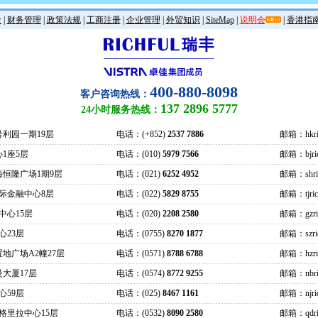
金
|
财务管理
|
政策法规
|
工商注册
|
企业管理
|
外贸知识
|
SiteMap
|
说明会
|
香港指
400-880-8098
客户咨询热线：
137 2896 5777
24小时服务热线：
号利园一期19层
电话：(+852)
2537 7886
邮箱：hkric
1座5层
电话：(010)
5979 7566
邮箱：bjrich
海恒隆广场1期9层
电话：(021)
6252 4952
邮箱：shrich
际金融中心8层
电话：(022)
5829 8755
邮箱：tjrich
中心15层
电话：(020)
2208 2580
邮箱：gzrich
心23层
电话：(0755)
8270 1877
邮箱：szrich
地广场A2幢27层
电话：(0571)
8788 6788
邮箱：hzrich
大厦17层
电话：(0574)
8772 9255
邮箱：nbric
心59层
电话：(025)
8467 1161
邮箱：njrich
格里拉中心15层
电话：(0532)
8090 2580
邮箱：qdric