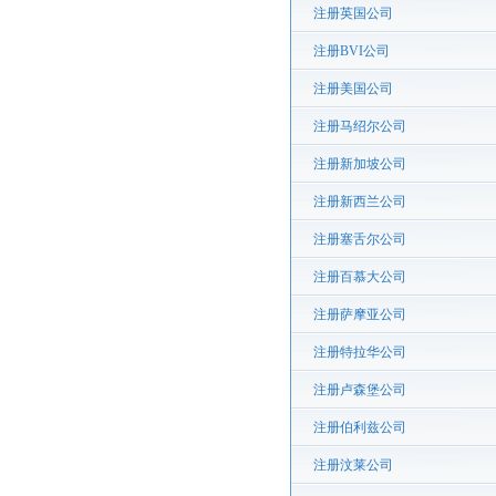
注册英国公司
注册BVI公司
注册美国公司
注册马绍尔公司
注册新加坡公司
注册新西兰公司
注册塞舌尔公司
注册百慕大公司
注册萨摩亚公司
注册特拉华公司
注册卢森堡公司
注册伯利兹公司
注册汶莱公司