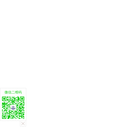
微信二维码