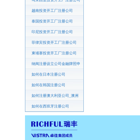
马来西亚投资开工厂注册公司
越南投资开工厂注册公司
泰国投资开工厂注册公司
印尼投资开工厂注册公司
菲律宾投资开工厂注册公司
柬埔寨投资开工厂注册公司
纳闽注册设立公司金融牌照申
请流程
如何在日本注册公司
如何在韩国注册公司
如何注册澳大利亚公司_澳洲
如何在西班牙注册公司