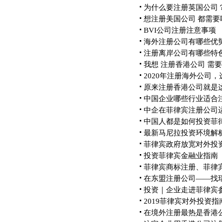
为什么要注册英国公司
想注册美国公司 都需要
BVI公司注册注意事项
海外注册公司有哪些优
注册离岸公司有哪些特
我想 注册香港公司 需
2020年注册海外公司
原来注册香港公司就是
中国企业哪些行业适合
中企在菲律宾注册公司
中国人都是如何投资菲
最新马尼拉投资环境解
菲律宾政府放宽对外投
投资菲律宾金融业指南
菲律宾商标注册、菲律
在东盟注册公司——找
投资｜企业走进菲律宾
2019菲律宾对外投资指
在境外注册最热是香港