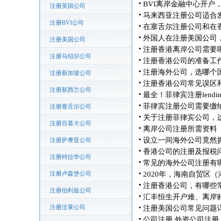
BVI离岸金融中心开户
注册英国公司
马来西亚注册公司适合
注册BVI公司
在塞舌尔注册公司和在香
外国人在注册美国公司
注册美国公司
注册香港离岸公司需要
注册马绍尔公司
注册香港公司的准备工
注册海外公司，选哪个
注册新加坡公司
注册香港公司常见误区
注册新西兰公司
最全！菲律宾注册lend
菲律宾注册公司需要缴
注册塞舌尔公司
关于注册菲律宾公司，
注册百慕大公司
离岸公司注册所需资料
设立一间海外公司竟然
注册萨摩亚公司
香港公司的注册及报税
注册特拉华公司
常见的海外公司注册有
注册卢森堡公司
2020年，海南自贸区（
注册香港公司，有哪些
注册伯利兹公司
汇丰恒生开户难、离岸
注册汶莱公司
注册美国公司常见问题
公司注册 外资公司注册