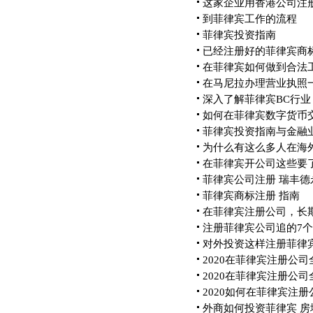
这家企业用香港公司注
到菲律宾工作的流程
菲律宾投资指南
已经注册好的菲律宾商
在菲律宾如何做到合法
在马尼拉办理营业执照
深入了解菲律宾BC行业
如何在菲律宾数字货币
菲律宾投资指南与金融
为什么有这么多人在海
在菲律宾开公司这些要
菲律宾公司注册 瑞丰德
菲律宾商标注册 指南
在菲律宾注册公司，长期
注册菲律宾公司追的7
对外投资这样注册菲律
2020在菲律宾注册公司
2020在菲律宾注册公司
2020如何在菲律宾注
外商如何投资菲律宾 房