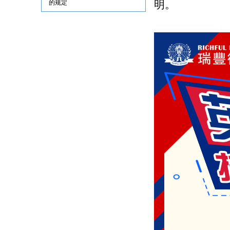
明。
的规定