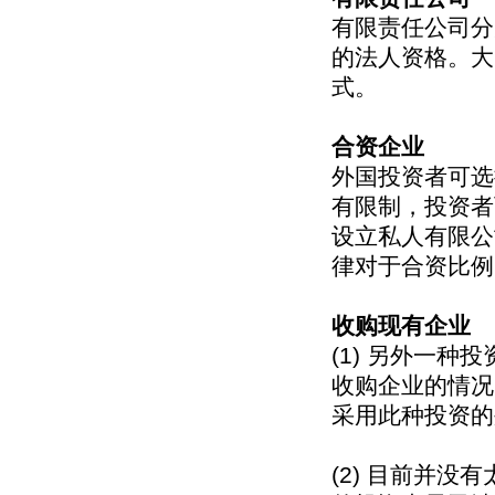
有限责任公司分
的法人资格。大
式。
合资企业
外国投资者可选
有限制，投资者
设立私人有限公
律对于合资比例
收购现有企业
(1) 另外一
收购企业的情况
采用此种投资的
(2) 目前并