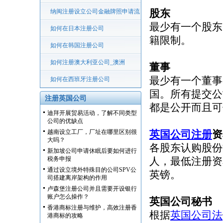
股东
纳闽注册设立公司金融牌照申请流
最少有一个股东
程
如何在日本注册公司
籍限制。
如何在韩国注册公司
如何注册澳大利亚公司_澳洲
董事
最少有一个董事
如何在西班牙注册公司
国。所有提交公
注册英国公司
都是公开而且可
迪拜开展贸易活动，了解不同类型
公司的优缺点
英国公司注册
资
越南设立工厂，厂址在哪里区别很
大吗？
各股东认购股份
新加坡公司申请休眠后要如何进行
人，最低注册资
税务申报
通过设立境外特殊目的公司SPV公
英镑。
司搭建离岸架构的作用
卢森堡注册公司并且需要开设银行
账户怎么操作？
英国公司秘书
香港商标注册与维护，高效注册香
根据
英国公司法
港商标的攻略