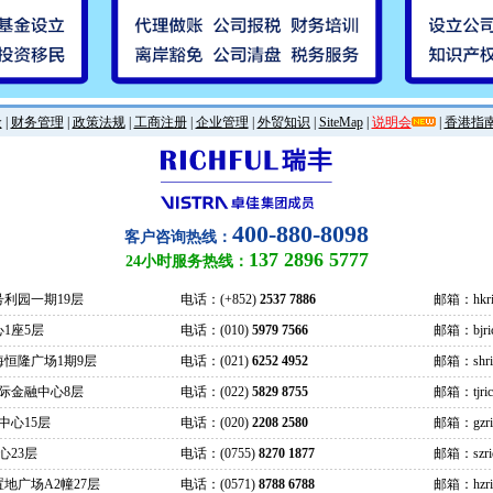
金
|
财务管理
|
政策法规
|
工商注册
|
企业管理
|
外贸知识
|
SiteMap
|
说明会
|
香港指
400-880-8098
客户咨询热线：
137 2896 5777
24小时服务热线：
号利园一期19层
电话：(+852)
2537 7886
邮箱：hkric
1座5层
电话：(010)
5979 7566
邮箱：bjrich
海恒隆广场1期9层
电话：(021)
6252 4952
邮箱：shrich
际金融中心8层
电话：(022)
5829 8755
邮箱：tjrich
中心15层
电话：(020)
2208 2580
邮箱：gzrich
心23层
电话：(0755)
8270 1877
邮箱：szrich
地广场A2幢27层
电话：(0571)
8788 6788
邮箱：hzrich