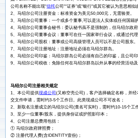
公司名称不能出现"
信托
公司"“证券”或"银行"或其它被认为意思相似
2、马绍尔公司注册资金：标准资金为美元50,000元，无需验资。
3、马绍尔公司董事：一个或多个董事,可以是法人实体或任何国籍
4、马绍尔公司董事会秘书：委认秘书虽不是强制的，但马绍尔政
5、马绍尔公司董事会议：董事可在任一国家举行会议，或通过代
6、马绍尔公司股权：董事或公司高级管理人员可以不是公司股东。
7、马绍尔公司注册地址：注册地址必须在马绍尔群岛。
8、马绍尔公司印鉴：马绍尔群岛公司必须有自己的印鉴，且公司
9、马绍尔公司税收：免除任何在马绍尔群岛以外从事的经营活动
马绍尔公司注册相关规定
1、本公司提供
现成公司
(又称空壳公司)，客户选择确定名称，并
交文件申请，需时约3-5个工作日。此类现成公司不可改名；
2、新取名注册成立的马绍尔公司(查名可实时)，需时约10-15个工
3、至少一位董事/股东，提供身份证或护照影印本；
4、公司注册总费用包括：
① 马绍尔政府牌照费；
② 注册代理人费(含IDENTITY壹份)；