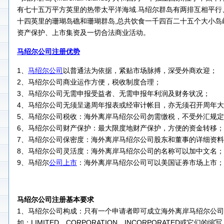
有七十五万平方英里的热带太平洋海域.马绍尔群岛有两排互相平行
十四英里的珊瑚岛礁和珊瑚群岛,总共饮食一千四百二十五个大小岛
资产保护、上市集资及一切合法商业活动。
马绍尔公司注册优势
1、
马绍尔公司
以普通法为依据，紧贴市场脉搏，深受外商欢迎；
2、马绍尔公司商业运作方便，税收制度合理；
3、马绍尔公司无需申报受益者、无需申报年利润及财务状况；
4、马绍尔公司无须呈递周年报表或经审计帐目，亦无须召开周年
5、马绍尔公司税收：海外离岸马绍尔公司勿需缴税，不受外汇规
6、马绍尔公司财产保护：最大限度地财产保护，方便的资金转移；
7、马绍尔公司保密度：海外离岸马绍尔公司股东和董事的详细资
8、马绍尔公司灵活度：海外离岸马绍尔公司的名称可以加中文名；
9、马绍尔
公司上市
：海外离岸马绍尔公司可以美国证券市场上市；
马绍尔公司注册基本要求
1、马绍尔公司构成：只有一个申请者即可成立海外离岸马绍尔公司
如：LIMITED、CORPORATION、INCORPORATED或它们的缩写