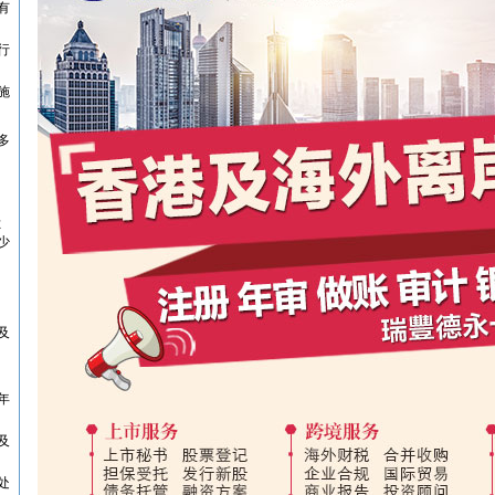
有
行
施
多
尔
少
及
年
及
处