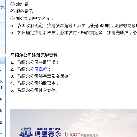
③ 地址费；
请流
④ 服务费元
⑤ 如公司加中文名元；
5、该国政府规定：注册资本超过五万美元或是500股，则需缴纳
6、客户确定注册名称后，必须缴付70%作为定金，注册完成后，
马绍尔公司注册完毕资料
1、马绍尔公司注册证书；
2、马绍尔
公司章程
；
走
3、马绍尔公司签字章及金属钢印；
税
4、马绍尔公司的股票本；
注
5、马绍尔公司其它文件。
备
少
展
？