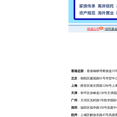
现成公司
|
信托基
香港总部
：香港铜锣湾希慎道33
北京
：朝阳区建国路81号华贸中心
上海
：静安区南京西路1266号上
天津
：和平区赤峰道136号天津国
广州
：天河区冼村路5号凯华国际
深圳
：福田区福华路350号皇庭中
杭州
：上城区解放东路45号高德置