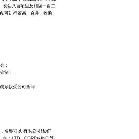
、长达八百项里及相隔一百二
屿.可进行贸易、合并、收购、
大会；
定管制；
料勿须接受公司查阅；
，名称可以"有限公司结尾"，
，如：LTD、CORP或INC.等