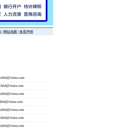
南
|
网站地图
|
免责声明
hful@vistra.com
ful@vistra.com
ful@vistra.com
ful@vistra.com
ful@vistra.com
ful@vistra.com
ful@vistra.com