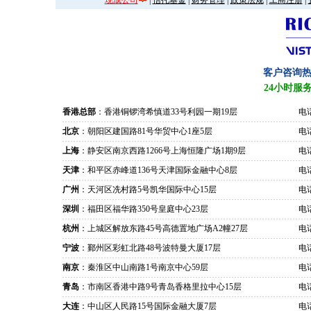
现成公司
|
信托基金
|
财务管理
|
政策法规
|
工商注册
|
客户咨询
24小时服
香港总部
：香港铜锣湾希慎道33号利园一期19层
电话
北京
：朝阳区建国路81号华贸中心1座5层
电话
上海
：静安区南京西路1266号上海恒隆广场1期9层
电话
天津
：和平区赤峰道136号天津国际金融中心8层
电话
广州
：天河区冼村路5号凯华国际中心15层
电话
深圳
：福田区福华路350号皇庭中心23层
电话
杭州
：上城区解放东路45号高德置地广场A2幢27层
电话
宁波
：鄞州区彩虹北路48号波特曼大厦17层
电话
南京
：秦淮区中山南路1号南京中心59层
电话
青岛
：市南区香港中路9号青岛香格里拉中心15层
电话
大连
：中山区人民路15号国际金融大厦7层
电话