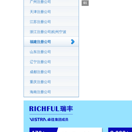
广州注册公司
01
天津注册公司
江苏注册公司
浙江注册公司|杭州|宁波
福建注册公司
山东注册公司
辽宁注册公司
成都注册公司
重庆注册公司
海南注册公司