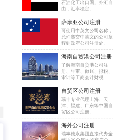
石油化工出口国。外汇自
由，汇率稳定。
萨摩亚公司注册
可使用中英文公司名称，
允许递交中英文的公司章
程到政府公司注册处。
海南自贸港公司注册
了解海南自贸港公司注
册、年审、做账、报税、
审计等工商会计财税
自贸区公司注册
瑞丰专业代理上海、天
津、福建、广东等中国自
贸区公司注册。
海外公司注册
瑞丰德永集团直接代办全