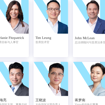
lanie Fitzpatrick
Tim Leung
John McLean
席目标与人事官
首席技术官
总法律顾问与首席法务
海亮
王晓波
蒋梦南
中华区主管，董事总经
大中华区运营负责人
Vistra卓佳执行董事，