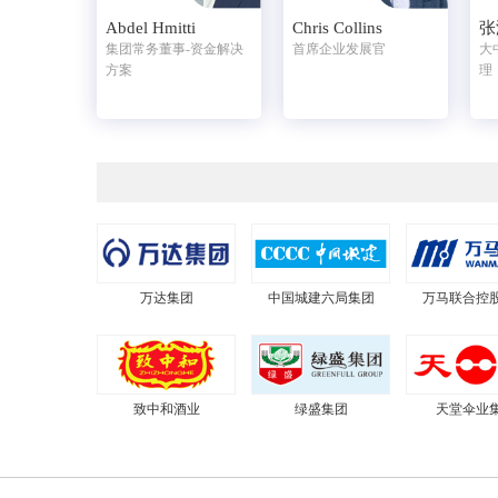
Abdel Hmitti
Chris Collins
张
集团常务董事-资金解决
首席企业发展官
大
方案
理
万达集团
中国城建六局集团
万马联合控
致中和酒业
绿盛集团
天堂伞业