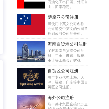
石油化工出口国。外汇自
由，汇率稳定。
萨摩亚公司注册
可使用中英文公司名称，
允许递交中英文的公司章
程到政府公司注册处。
海南自贸港公司注册
了解海南自贸港公司注
册、年审、做账、报税、
审计等工商会计财税
自贸区公司注册
瑞丰专业代理上海、天
津、福建、广东等中国自
贸区公司注册。
海外公司注册
瑞丰德永集团直接代办全