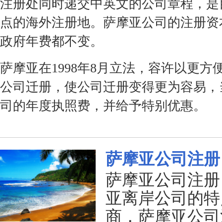
注册处
同时递交中英文的公司章程，是
点的海外注册地。萨摩亚公司的注册资
政府年费都不变。
萨摩亚在1998年8月立法，容许以更
公司迁册，使公司迁册变得更为容易，
司的年度执照费，并给予特别优惠。
萨摩亚公司注册
萨摩亚公司注册
亚离岸公司的特
商，萨摩亚公司