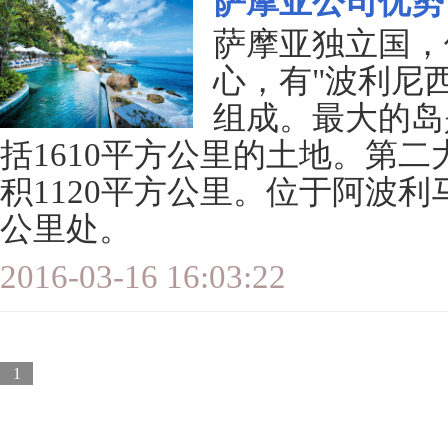
萨摩亚公司优势
萨摩亚独立国，
心，有"波利尼
组成。最大的岛是
括1610平方公里的土地。第二大
积1120平方公里。位于阿波利马海峡A
公里处。
2016-03-16 16:03:22
1