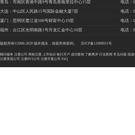
青岛：市南区香港中路9号青岛香格里拉中心15层
电话：053
大连：中山区人民路15号国际金融大厦7层
电话：041
厦门：思明区鹭江道100号财富中心19层
电话：059
福州：台江区光明南路1号升龙汇金中心10层
电话：059
版权所有©2006-2020 瑞丰德永，保留所有权利。
京ICP备11008931号
顾问服务
注册公司
商标注册
上市知识
银行开户
成功案例
了解离岸
行业新闻
常见问题
现成
注册美国公司
注册BVI公司
注册开曼公司
FAQ