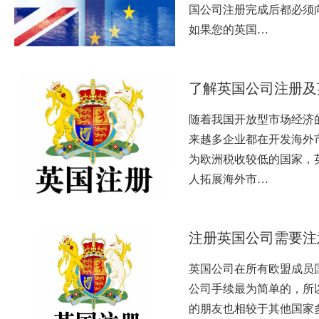
国公司注册完成后都必须
如果您的英国…
了解英国公司注册及
随着我国开放型市场经济
来越多企业都在开发海外
为欧洲税收较低的国家，
人拓展海外市…
注册英国公司需要注
英国公司在所有欧盟成员
公司手续最为简单的，所
的朋友也相较于其他国家