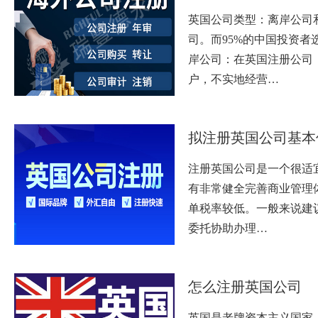
英国公司类型：离岸公司
司。而95%的中国投资者
岸公司：在英国注册公司
户，不实地经营…
拟注册英国公司基本
注册英国公司是一个很适
有非常健全完善商业管理
单税率较低。一般来说建
委托协助办理…
怎么注册英国公司
英国是老牌资本主义国家