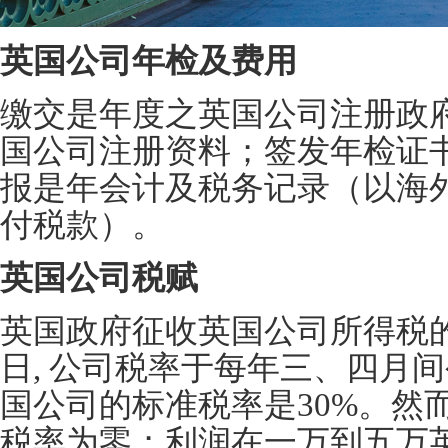
英国公司年检及费用
缴交是年度之英国公司注册政
国公司注册资料；签发年检证
报是年会计及税务记录（以海
付税款）。
英国公司税赋
英国政府征收英国公司所得税的
日, 公司税率于每年三、四月
国公司的标准税率是30%。然
税率为零；利润在一万到五万