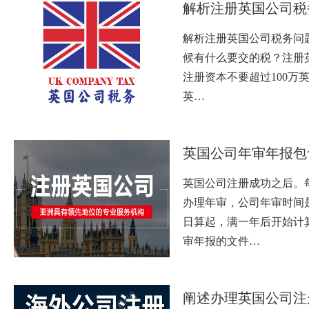
解析注册英国公司税
解析注册英国公司税务问题
候有什么要交的税？注册
注册资本不要超过100万英
英…
英国公司年审年报包
英国公司注册成功之后。
办理年审，公司年审时间
日算起，满一年后开始计
审年报的文件…
阐述办理英国公司注