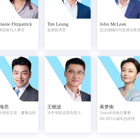
lanie Fitzpatrick
Tim Leung
John McLean
席目标与人事官
首席技术官
总法律顾问与首席法务
海亮
王晓波
蒋梦南
中华区主管，董事总经
大中华区运营负责人
Vistra卓佳执行董事，
RICHFUL瑞丰总经理