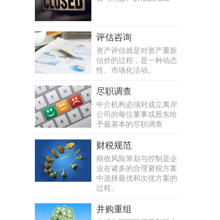
评估咨询
资产评估就是对资产重新
估价的过程，是一种动态
性、市场化活动。
尽职调查
中介机构必须对成立离岸
公司的每位董事或股东给
予最基本的尽职调查
财税规范
税收风险筹划与控制是企
业在诸多的合理避税方案
中选择最优和次优方案的
过程。​
并购重组