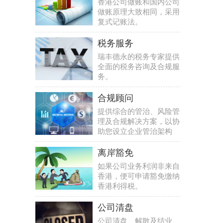
香港公司做账和国内公司
做账原理大致相同，采用
复式记账法。
税务服务
瑞丰德永的税务专家提供
全面的税务咨询及合规服
务。
合规顾问
提供综合的管治、风险管
理及合规解决方案，以协
助您设立企业管治架构
离岸豁免
如果公司业务利润非来自
香港，便可申请豁免缴纳
香港利得税。
公司清盘
公司清盘、解散及结业