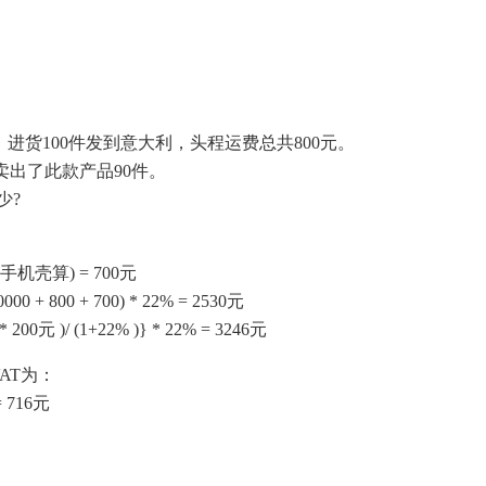
，进货100件发到意大利，头程运费总共800元。
您卖出了此款产品90件。
少?
的手机壳算) = 700元
+ 800 + 700) * 22% = 2530元
0元 )/ (1+22% )} * 22% = 3246元
AT为：
 716元