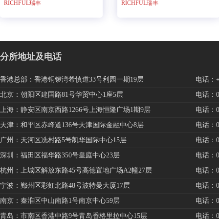
RICHFUL瑞丰
RICHFUL瑞丰
分所地址及电话
香港总部：香港铜锣湾希慎道33号利园一期19层
电话：+85
北京：朝阳区建国路81号华贸中心1座5层
电话：010
上海：静安区南京西路1266号上海恒隆广场1期9层
电话：021
天津：和平区赤峰道136号天津国际金融中心8层
电话：022
广州：天河区冼村路5号凯华国际中心15层
电话：020
深圳：福田区福华路350号皇庭中心23层
电话：075
杭州：上城区解放东路45号高德置地广场A2幢27层
电话：057
宁波：鄞州区彩虹北路48号波特曼大厦17层
电话：057
南京：秦淮区中山南路1号南京中心59层
电话：025
青岛：市南区香港中路9号青岛香格里拉中心15层
电话：053