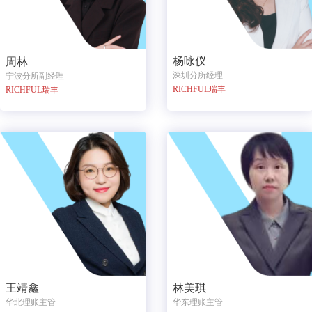
杨咏仪
周林
深圳分所经理
宁波分所副经理
RICHFUL瑞丰
RICHFUL瑞丰
王靖鑫
林美琪
华北理账主管
华东理账主管