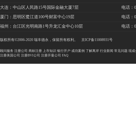
大连：中山区人民路15号国际金融大厦7层
电话：041
厦门：思明区鹭江道100号财富中心19层
电话：059
福州：台江区光明南路1号升龙汇金中心10层
电话：059
版权所有©2006-2020 瑞丰德永，保留所有权利。
京ICP备11008931号
顾问服务
注册公司
商标注册
上市知识
银行开户
成功案例
了解离岸
行业新闻
常见问题
现成
注册美国公司
注册BVI公司
注册开曼公司
FAQ