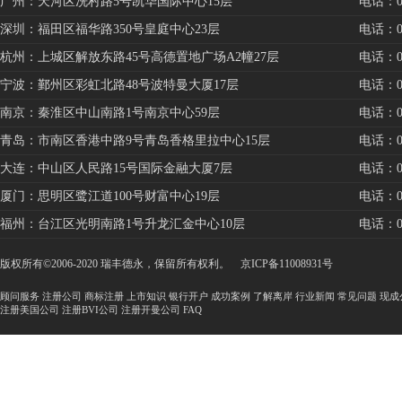
广州：天河区冼村路5号凯华国际中心15层
电话：020
深圳：福田区福华路350号皇庭中心23层
电话：075
杭州：上城区解放东路45号高德置地广场A2幢27层
电话：057
宁波：鄞州区彩虹北路48号波特曼大厦17层
电话：057
南京：秦淮区中山南路1号南京中心59层
电话：025
青岛：市南区香港中路9号青岛香格里拉中心15层
电话：053
大连：中山区人民路15号国际金融大厦7层
电话：041
厦门：思明区鹭江道100号财富中心19层
电话：059
福州：台江区光明南路1号升龙汇金中心10层
电话：059
版权所有©2006-2020 瑞丰德永，保留所有权利。
京ICP备11008931号
顾问服务
注册公司
商标注册
上市知识
银行开户
成功案例
了解离岸
行业新闻
常见问题
现成
注册美国公司
注册BVI公司
注册开曼公司
FAQ