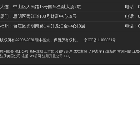
大连：中山区人民路15号国际金融大厦7层
电话：041
厦门：思明区鹭江道100号财富中心19层
电话：059
福州：台江区光明南路1号升龙汇金中心10层
电话：059
版权所有©2006-2020 瑞丰德永，保留所有权利。
京ICP备11008931号
顾问服务
注册公司
商标注册
上市知识
银行开户
成功案例
了解离岸
行业新闻
常见问题
现成
注册美国公司
注册BVI公司
注册开曼公司
FAQ