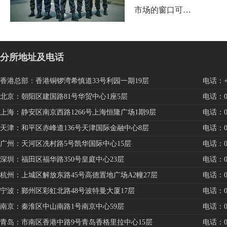
市场的窗口可…
分所地址及电话
香港总部：香港铜锣湾希慎道33号利园一期19层
电话：+85
北京：朝阳区建国路81号华贸中心1座5层
电话：010
上海：静安区南京西路1266号上海恒隆广场1期9层
电话：021
天津：和平区赤峰道136号天津国际金融中心8层
电话：022
广州：天河区冼村路5号凯华国际中心15层
电话：020
深圳：福田区福华路350号皇庭中心23层
电话：075
杭州：上城区解放东路45号高德置地广场A2幢27层
电话：057
宁波：鄞州区彩虹北路48号波特曼大厦17层
电话：057
南京：秦淮区中山南路1号南京中心59层
电话：025
青岛：市南区香港中路9号青岛香格里拉中心15层
电话：053