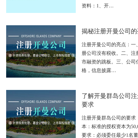
资料：1、开…
揭秘注册开曼公司的
注册开曼公司的亮点：一
册公司没有税收。二、注
市融资的跳板。三、公司
格，信息披露…
了解开曼群岛公司注
要求
注册开曼群岛公司的要求：
本：标准的授权资本为50,0
要求：必须委任最少1名董