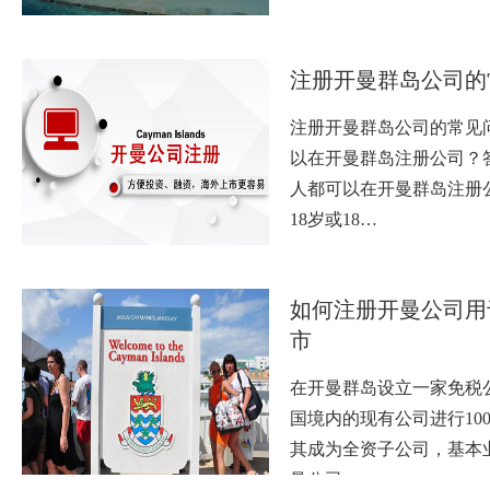
注册开曼群岛公司的
注册开曼群岛公司的常见
以在开曼群岛注册公司？
人都可以在开曼群岛注册
18岁或18…
如何注册开曼公司用
市
在开曼群岛设立一家免税
国境内的现有公司进行10
其成为全资子公司，基本
曼公司，…