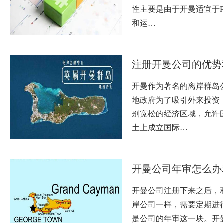
性主要是由于开曼适宜于P
和运…
注册开曼公司的优势
开曼作为著名的离岸群岛
地政府为了吸引外来投资
别宽松的经济区域，允许
土上成立国际…
开曼公司年审怎么办
开曼公司注册下来之后，
岸公司一样，需要定期进
是公司的年审这一块。开