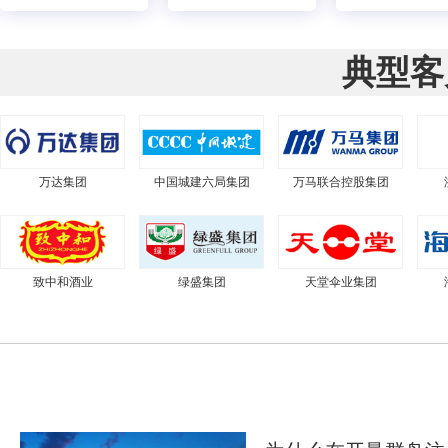
典型客
万达集团
中国城建六局集团
万马联合控股集团
致中和酒业
绿盛集团
天堂伞业集团