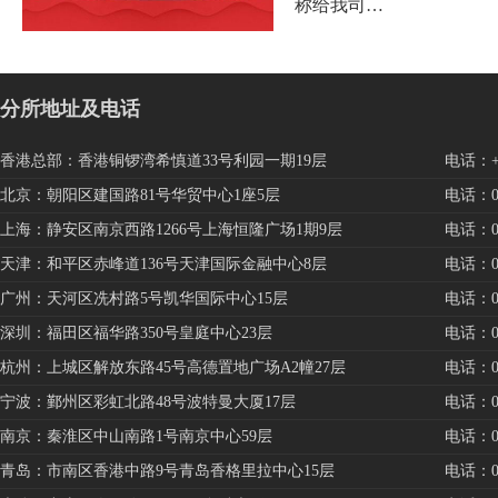
称给我司…
分所地址及电话
香港总部：香港铜锣湾希慎道33号利园一期19层
电话：+85
北京：朝阳区建国路81号华贸中心1座5层
电话：010
上海：静安区南京西路1266号上海恒隆广场1期9层
电话：021
天津：和平区赤峰道136号天津国际金融中心8层
电话：022
广州：天河区冼村路5号凯华国际中心15层
电话：020
深圳：福田区福华路350号皇庭中心23层
电话：075
杭州：上城区解放东路45号高德置地广场A2幢27层
电话：057
宁波：鄞州区彩虹北路48号波特曼大厦17层
电话：057
南京：秦淮区中山南路1号南京中心59层
电话：025
青岛：市南区香港中路9号青岛香格里拉中心15层
电话：053