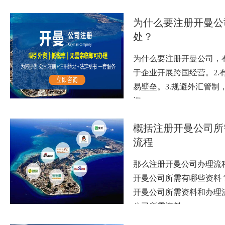
为什么要注册开曼公
处？
为什么要注册开曼公司，有
于企业开展跨国经营。2.
易壁垒。3.规避外汇管制
资…
概括注册开曼公司所
流程
那么注册开曼公司办理流
开曼公司所需有哪些资料
开曼公司所需资料和办理
公司所需资料…