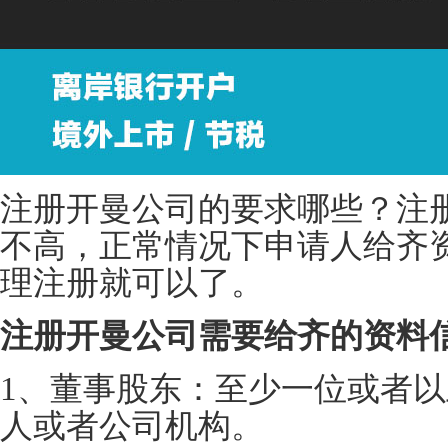
注册开曼公司的要求哪些？注
不高，正常情况下申请人给齐
理注册就可以了。
注册开曼公司需要给齐的资料
1、董事股东：至少一位或者
人或者公司机构。