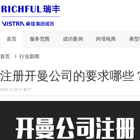
首页
服务范围
成功案例
跨境电商
典型
首页
行业新闻
注册开曼公司的要求哪些
2020-12-29 17:48:57