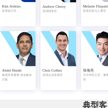
Kim Jenkins
Melanie Fitzpatr
Andrew Cherry
首席执行官
首席目标与人事官
首席财务官
Abdel Hmitti
Chris Collins
张海亮
集团常务董事-资金解决
首席企业发展官
大中华区主管，董
方案
理
典型客