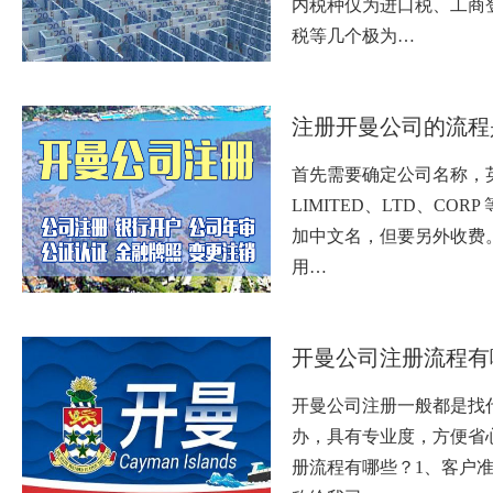
内税种仅为进口税、工商
税等几个极为…
注册开曼公司的流程
首先需要确定公司名称，
LIMITED、LTD、COR
加中文名，但要另外收费
用…
开曼公司注册流程有
开曼公司注册一般都是找
办，具有专业度，方便省
册流程有哪些？1、客户准