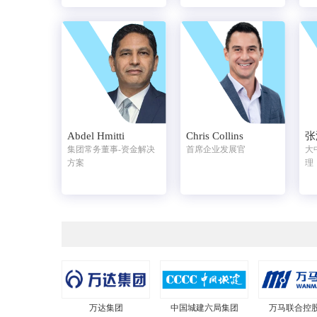
Abdel Hmitti
Chris Collins
张
集团常务董事-资金解决
首席企业发展官
大
方案
理
万达集团
中国城建六局集团
万马联合控