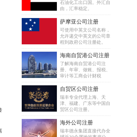
石油化工出口国。外汇自
由，汇率稳定。
萨摩亚公司注册
可使用中英文公司名称，
允许递交中英文的公司章
程到政府公司注册处。
海南自贸港公司注册
了解海南自贸港公司注
册、年审、做账、报税、
审计等工商会计财税
自贸区公司注册
瑞丰专业代理上海、天
津、福建、广东等中国自
贸区公司注册。
转
海外公司注册
离
瑞丰德永集团直接代办全