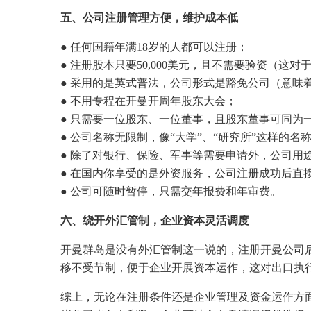
五、公司注册管理方便，维护成本低
● 任何国籍年满18岁的人都可以注册；
● 注册股本只要50,000美元，且不需要验资（这
● 采用的是英式普法，公司形式是豁免公司（意味
● 不用专程在开曼开周年股东大会；
● 只需要一位股东、一位董事，且股东董事可同为
● 公司名称无限制，像“大学”、“研究所”这样的
● 除了对银行、保险、军事等需要申请外，公司用
● 在国内你享受的是外资服务，公司注册成功后直
● 公司可随时暂停，只需交年报费和年审费。
六、绕开外汇管制，企业资本灵活调度
开曼群岛是没有外汇管制这一说的，注册开曼公司
移不受节制，便于企业开展资本运作，这对出口执
综上，无论在注册条件还是企业管理及资金运作方