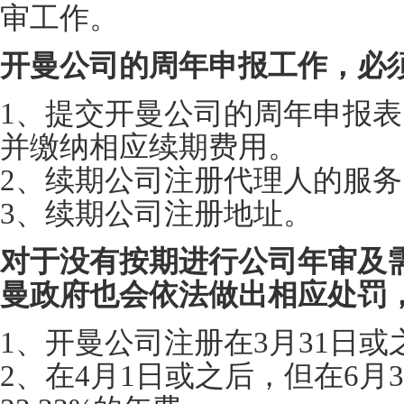
审工作。
开曼公司的周年申报工作，必
1、提交开曼公司的周年申报
并缴纳相应续期费用。
2、续期公司注册代理人的服务
3、续期公司注册地址。
对于没有按期进行公司年审及
曼政府也会依法做出相应处罚
1、开曼公司注册在3月31日
2、在4月1日或之后，但在6月