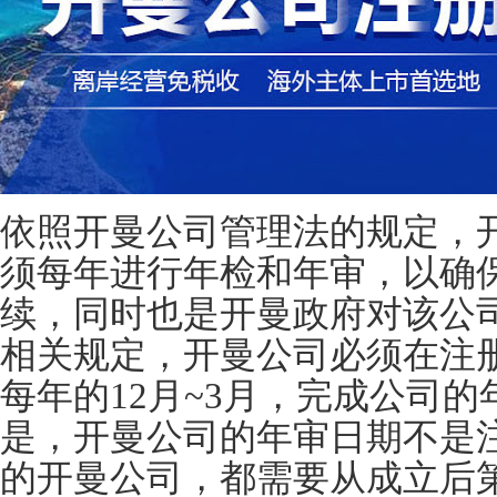
依照开曼公司管理法的规定，
须每年进行年检和年审，以确
续，同时也是开曼政府对该公
相关规定，开曼公司必须在注
每年的12月~3月，完成公司
是，开曼公司的年审日期不是
的开曼公司，都需要从成立后