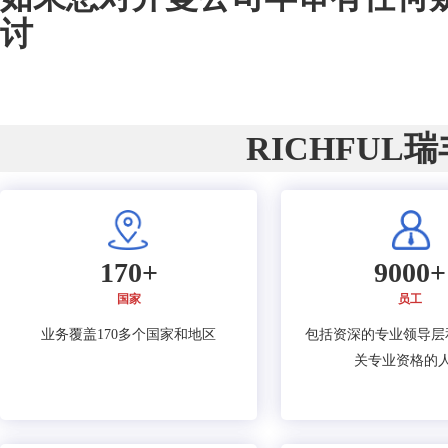
讨
RICHFUL
170+
9000+
国家
员工
业务覆盖170多个国家和地区
包括资深的专业领导层
关专业资格的