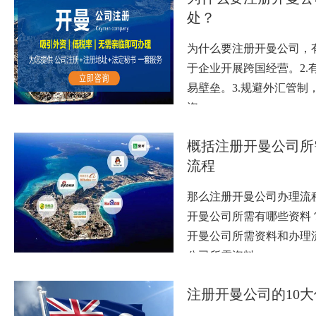
处？
为什么要注册开曼公司，有
于企业开展跨国经营。2.
易壁垒。3.规避外汇管制
资…
概括注册开曼公司所
流程
那么注册开曼公司办理流
开曼公司所需有哪些资料
开曼公司所需资料和办理
公司所需资料…
注册开曼公司的10