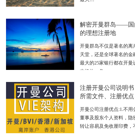
解密开曼群岛——国
的理想注册地
开曼群岛不仅是著名的离
天堂，还是全球著名的金
最大的25家银行都在开曼
支机构。岛…
注册开曼公司说明书
所需文件、注册优点
开曼公司注册优点:1.不用
董事及股东个人资料，隐密
转让容易及免收厘印费，不