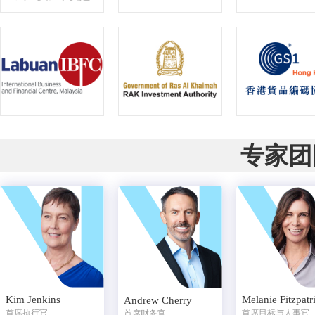
专家团
Kim Jenkins
Melanie Fitzpatr
Andrew Cherry
首席执行官
首席目标与人事官
首席财务官