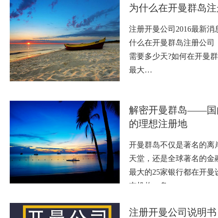
为什么在开曼群岛注
注册开曼公司2016最新
什么在开曼群岛注册公司
需要多少天?如何在开曼群
最大…
解密开曼群岛——国
的理想注册地
开曼群岛不仅是著名的离
天堂，还是全球著名的金
最大的25家银行都在开曼
支机构。岛…
注册开曼公司说明书