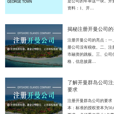
是公司的年审这一块。开
资料：1、开…
揭秘注册开曼公司的
注册开曼公司的亮点：一
册公司没有税收。二、注
市融资的跳板。三、公司
格，信息披露…
了解开曼群岛公司注
要求
注册开曼群岛公司的要求：
本：标准的授权资本为50,0