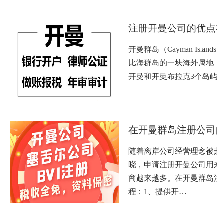
曼公司，…
注册开曼公司的优点
开曼群岛（Cayman Isla
比海群岛的一块海外属地
开曼和开曼布拉克3个岛
在开曼群岛注册公司
随着离岸公司经营理念被
晓，申请注册开曼公司用
商越来越多。在开曼群岛
程：1、提供开…