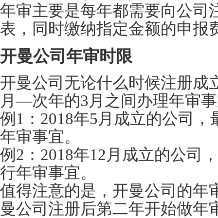
年审主要是每年都需要向公司
表，同时缴纳指定金额的申报
开曼公司年审时限
开曼公司无论什么时候注册成立
月—次年的3月之间办理年审
例1：2018年5月成立的公司，
年审事宜。
例2：2018年12月成立的公司
行年审事宜。
值得注意的是，开曼公司的年
曼公司注册后第二年开始做年