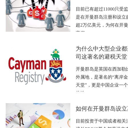
目前已有超过11000只
是在开曼群岛注册和设立
超2万亿美元，为何在开
离岸…
为什么中大型企业都
司这著名的避税天堂
开曼群岛是英国在西加勒
外属地，是著名的“离岸金
天堂”，更是中国企业一个
从地…
如何在开曼群岛设立
目前投资于中国或者相关