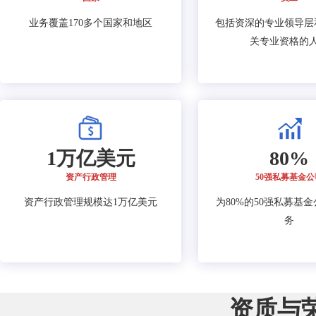
业务覆盖170多个国家和地区
包括资深的专业领导层
关专业资格的
1万亿美元
80%
资产行政管理
50强私募基金公
资产行政管理规模达1万亿美元
为80%的50强私募基
务
资质与