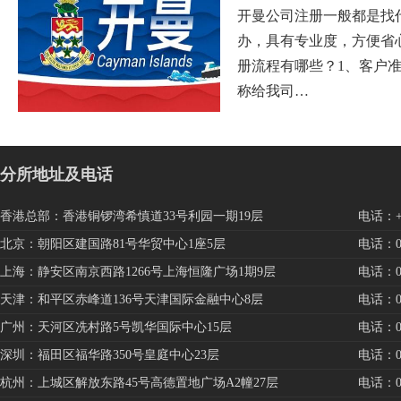
开曼公司注册一般都是找
办，具有专业度，方便省
册流程有哪些？1、客户准
称给我司…
分所地址及电话
香港总部：香港铜锣湾希慎道33号利园一期19层
电话：+85
北京：朝阳区建国路81号华贸中心1座5层
电话：010
上海：静安区南京西路1266号上海恒隆广场1期9层
电话：021
天津：和平区赤峰道136号天津国际金融中心8层
电话：022
广州：天河区冼村路5号凯华国际中心15层
电话：020
深圳：福田区福华路350号皇庭中心23层
电话：075
杭州：上城区解放东路45号高德置地广场A2幢27层
电话：057