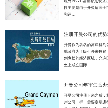
境外PE/VC基金都是设
性主要是由于开曼适宜于P
和运…
注册开曼公司的优势
开曼作为著名的离岸群岛
地政府为了吸引外来投资
别宽松的经济区域，允许
土上成立国际…
开曼公司年审怎么办
开曼公司注册下来之后，
岸公司一样，需要定期进