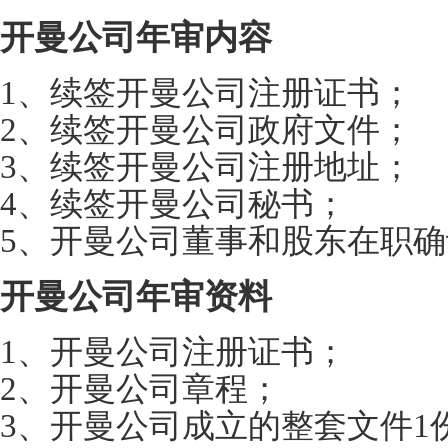
开曼公司年审内容
1、续签开曼公司注册证书；
2、续签开曼公司政府文件；
3、续签开曼公司注册地址；
4、续签开曼公司秘书；
5、开曼公司董事和股东在职确
开曼公司年审资料
1、开曼公司注册证书；
2、开曼公司章程；
3、开曼公司成立的整套文件1