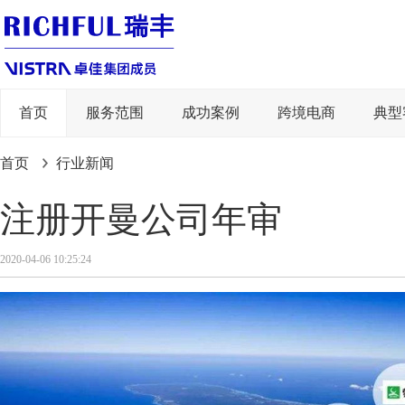
首页
服务范围
成功案例
跨境电商
典型
首页
行业新闻
注册开曼公司年审
2020-04-06 10:25:24