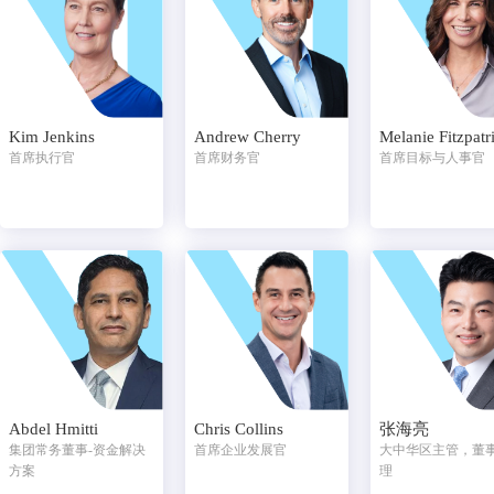
Kim Jenkins
Melanie Fitzpatr
Andrew Cherry
首席执行官
首席目标与人事官
首席财务官
Abdel Hmitti
Chris Collins
张海亮
集团常务董事-资金解决
首席企业发展官
大中华区主管，董
方案
理