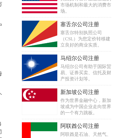
万
市场机制和最大的消费市
场。
塞舌尔公司注册
中
塞舌尔特别执照公司
（CSL）为您定价转移建
立良好的商业实质。
马绍尔公司注册
马绍尔公司有助于国际贸
易、证券买卖、信托及财
母
产投资计划等。
新加坡公司注册
个
作为世界金融中心，新加
，
坡成为中国企业走向世界
的一个有力跳板。
路
阿联酋公司注册
司
阿联酋是石油、天然气、