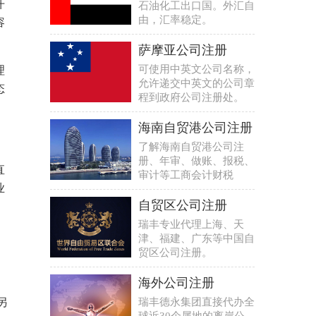
开
石油化工出口国。外汇自
由，汇率稳定。
容
萨摩亚公司注册
可使用中英文公司名称，
理
允许递交中英文的公司章
态
程到政府公司注册处。
海南自贸港公司注册
了解海南自贸港公司注
册、年审、做账、报税、
直
审计等工商会计财税
业
自贸区公司注册
瑞丰专业代理上海、天
津、福建、广东等中国自
贸区公司注册。
海外公司注册
瑞丰德永集团直接代办全
另