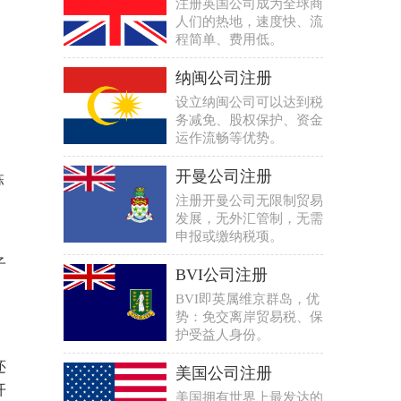
注册英国公司成为全球商
人们的热地，速度快、流
程简单、费用低。
纳闽公司注册
设立纳闽公司可以达到税
务减免、股权保护、资金
运作流畅等优势。
开曼公司注册
栋
注册开曼公司无限制贸易
发展，无外汇管制，无需
申报或缴纳税项。
子
BVI公司注册
BVI即英属维京群岛，优
势：免交离岸贸易税、保
护受益人身份。
还
美国公司注册
开
美国拥有世界上最发达的