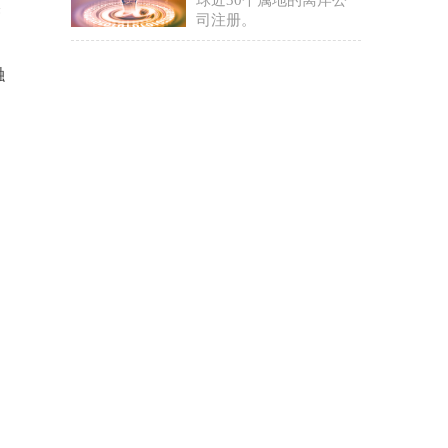
球近30个属地的离岸公
美
司注册。
融