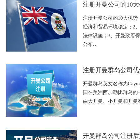
注册开曼公司的10
注册开曼公司的10大优势
经济和贸易环境稳定；2
法律设施；3、开曼政府
公布…
注册开曼群岛公司优
开曼群岛英文名称为Cayman 
国在美洲西加勒比群岛的
由大开曼、小开曼和开曼
开曼群岛公司注册后