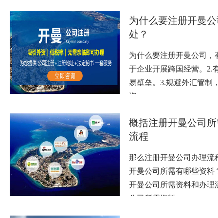
为什么要注册开曼公
处？
为什么要注册开曼公司，有
于企业开展跨国经营。2.
易壁垒。3.规避外汇管制
资…
概括注册开曼公司所
流程
那么注册开曼公司办理流
开曼公司所需有哪些资料
开曼公司所需资料和办理
公司所需资料…