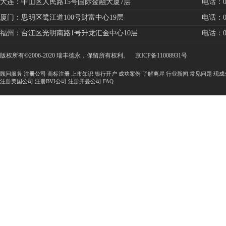
大连：中山区人民路15号国际金融大厦7层
电话：041
厦门：思明区鹭江道100号财富中心19层
电话：059
福州：台江区光明南路1号升龙汇金中心10层
电话：059
版权所有©2006-2020 瑞丰德永，保留所有权利。
京ICP备11008931号
顾问服务
注册公司
商标注册
上市知识
银行开户
成功案例
了解离岸
行业新闻
常见问题
现成
注册美国公司
注册BVI公司
注册开曼公司
FAQ