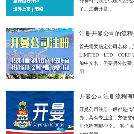
齐资料到注册代理人委托
了。注册开曼…
注册开曼公司的流程
首先需要确定公司名称，
LIMITED、LTD、COR
加中文名，但要另外收费
用…
开曼公司注册流程有
开曼公司注册一般都是找
办，具有专业度，方便省
册流程有哪些？1、客户准