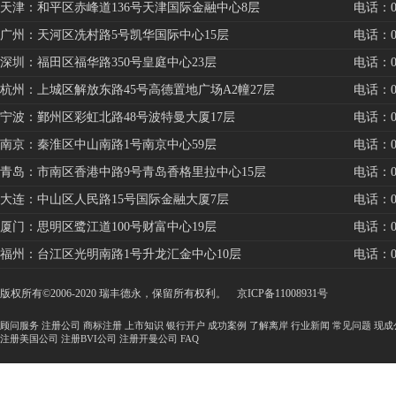
天津：和平区赤峰道136号天津国际金融中心8层
电话：022
广州：天河区冼村路5号凯华国际中心15层
电话：020
深圳：福田区福华路350号皇庭中心23层
电话：075
杭州：上城区解放东路45号高德置地广场A2幢27层
电话：057
宁波：鄞州区彩虹北路48号波特曼大厦17层
电话：057
南京：秦淮区中山南路1号南京中心59层
电话：025
青岛：市南区香港中路9号青岛香格里拉中心15层
电话：053
大连：中山区人民路15号国际金融大厦7层
电话：041
厦门：思明区鹭江道100号财富中心19层
电话：059
福州：台江区光明南路1号升龙汇金中心10层
电话：059
版权所有©2006-2020 瑞丰德永，保留所有权利。
京ICP备11008931号
顾问服务
注册公司
商标注册
上市知识
银行开户
成功案例
了解离岸
行业新闻
常见问题
现成
注册美国公司
注册BVI公司
注册开曼公司
FAQ