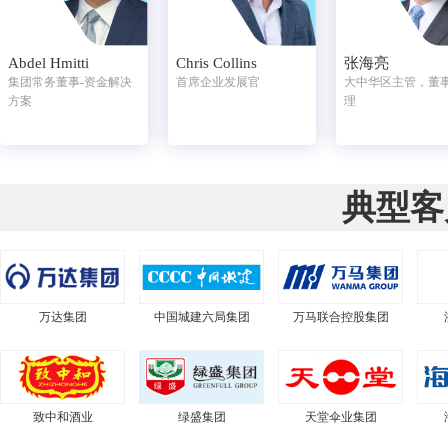
Abdel Hmitti
Chris Collins
张海亮
集团常务董事-资金解决
首席企业发展官
大中华区主管，董
方案
理
典型客
万达集团
中国城建六局集团
万马联合控股集团
致中和酒业
绿盛集团
天堂伞业集团