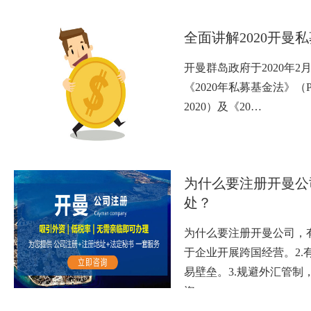
全面讲解2020开曼
开曼群岛政府于2020年2
《2020年私募基金法》（Priva
2020）及《20…
为什么要注册开曼公
处？
为什么要注册开曼公司，有
于企业开展跨国经营。2.
易壁垒。3.规避外汇管制
资…