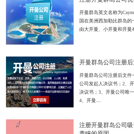
开曼群岛英文名称为Cayman 
国在美洲西加勒比群岛的
由大开曼、小开曼和开曼
开曼群岛公司注册后
开曼群岛公司注册后文件
公司发起人决议书；2、
决议书；3、开曼公司唯
4、开曼…
注册开曼群岛公司吸
青睐的原因