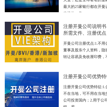
最大的25家银行都在开曼
支机构。岛…
注册开曼公司说明书
所需文件、注册优点
开曼公司注册优点:1.不用
董事及股东个人资料，隐密
转让容易及免收厘印费，不
注册开曼公司优势特
注册开曼公司优势特征:1
不在当地，可不用在当地
公司投资国内；2.用于公
组，易…