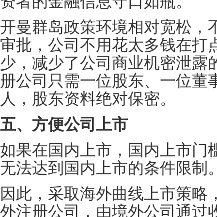
资者的金融信息守口如瓶。
开曼群岛政策环境相对宽松，
审批，公司不用花太多钱在打
少，减少了公司商业机密泄露
册公司只需一位股东、一位董
人，股东资料绝对保密。
五、方便公司上市
如果在国内上市，国内上市门
无法达到国内上市的条件限制
因此，采取海外曲线上市策略
外注册公司，由境外公司通过