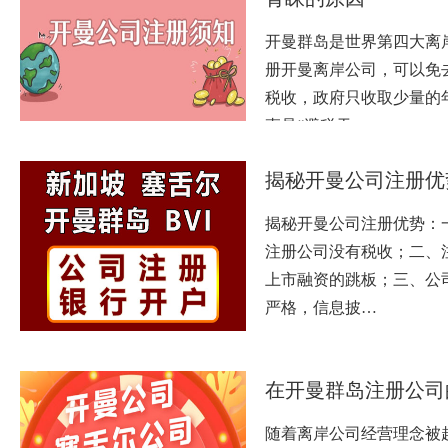
开曼群岛是世界第四大离
册开曼离岸公司，可以免
税收，政府只收取少量的
直是“避税天…
揭秘开曼公司注册优
揭秘开曼公司注册优势：
注册公司没有税收；二、
上市融资的跳板；三、公
严格，信息披…
在开曼群岛注册公司
随着离岸公司经营理念被