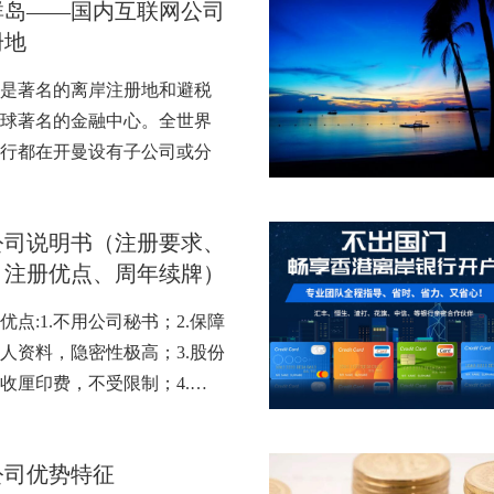
群岛——国内互联网公司
册地
是著名的离岸注册地和避税
球著名的金融中心。全世界
银行都在开曼设有子公司或分
公司说明书（注册要求、
、注册优点、周年续牌）
点:1.不用公司秘书；2.保障
人资料，隐密性极高；3.股份
收厘印费，不受限制；4.…
公司优势特征