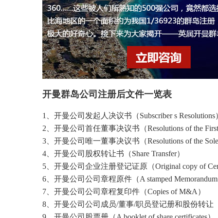
开曼群岛公司注册后文件一览表
1、开曼公司发起人决议书（Subscriber s Resolution
2、开曼公司首任董事决议书（Resolutions of the First 
3、开曼公司唯一董事决议书（Resolutions of the Sole Dir
4、开曼公司股权转让书（Share Transfer）
5、开曼公司企业注册登记证原（Original copy of Certifica
6、开曼公司公司章程原件（A stamped Memorandum and Art
7、开曼公司公司章程复印件（Copies of M&A）
8、开曼公司公司成员/董事/职员登记册和股份转让（Register of Mem
9、开曼公司股票册（A booklet of share certificates）