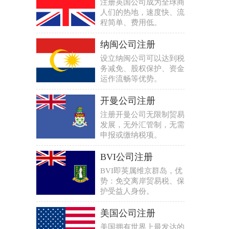
注册英国公司成为全球商
人们的热地，速度快、流
程简单、费用低。
纳闽公司注册
设立纳闽公司可以达到税
务减免、股权保护、资金
运作流畅等优势。
开曼公司注册
注册开曼公司无限制贸易
发展，无外汇管制，无需
申报或缴纳税项。
BVI公司注册
BVI即英属维京群岛，优
势：免交离岸贸易税、保
护受益人身份。
美国公司注册
美国拥有世界上最发达的