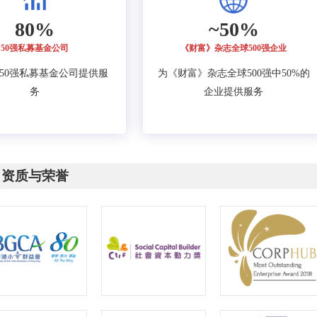
80%
~50%
50强私募基金公司
《财富》杂志全球500强企业
的50强私募基金公司提供服
为《财富》杂志全球500强中50%的
务
企业提供服务
资质与荣誉