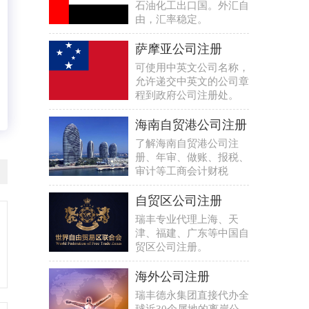
石油化工出口国。外汇自
由，汇率稳定。
萨摩亚公司注册
可使用中英文公司名称，
允许递交中英文的公司章
程到政府公司注册处。
海南自贸港公司注册
了解海南自贸港公司注
册、年审、做账、报税、
审计等工商会计财税
自贸区公司注册
瑞丰专业代理上海、天
津、福建、广东等中国自
贸区公司注册。
海外公司注册
瑞丰德永集团直接代办全