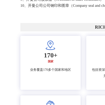
10、开曼公司公司钢印和图章（Company seal and ch
RI
170+
国家
业务覆盖170多个国家和地区
包括资深