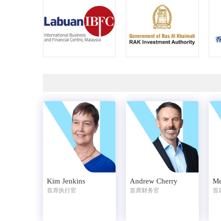
Kim Jenkins
Me
Andrew Cherry
首席执行官
首
首席财务官