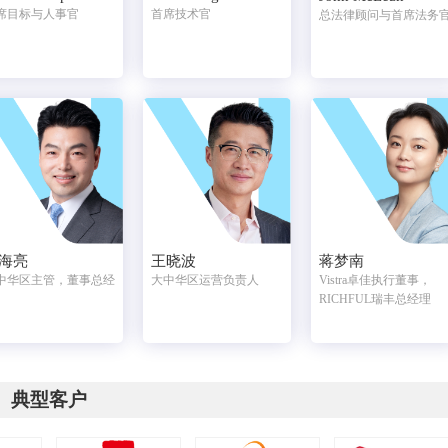
席目标与人事官
首席技术官
总法律顾问与首席法务
海亮
王晓波
蒋梦南
中华区主管，董事总经
大中华区运营负责人
Vistra卓佳执行董事，
RICHFUL瑞丰总经理
典型客户