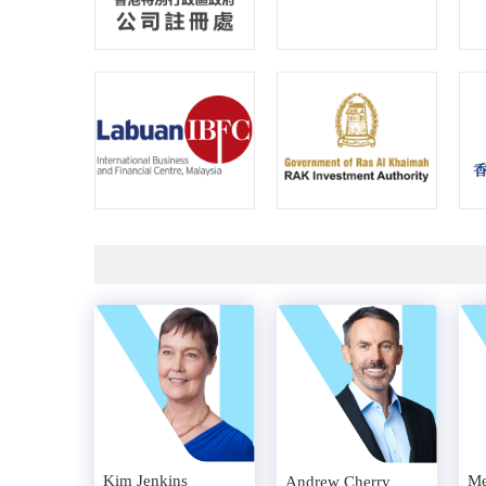
Kim Jenkins
Me
Andrew Cherry