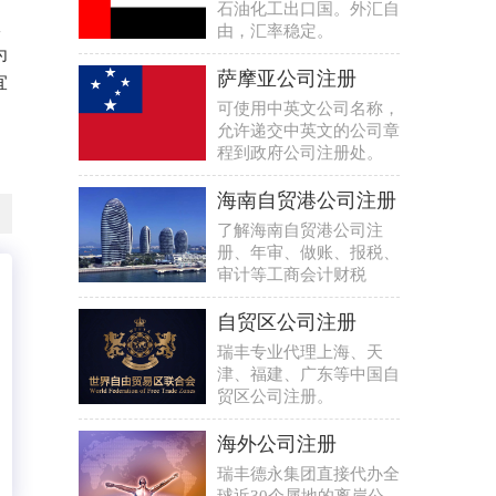
石油化工出口国。外汇自
政
由，汇率稳定。
为
萨摩亚公司注册
宜
可使用中英文公司名称，
允许递交中英文的公司章
程到政府公司注册处。
海南自贸港公司注册
了解海南自贸港公司注
册、年审、做账、报税、
审计等工商会计财税
自贸区公司注册
瑞丰专业代理上海、天
津、福建、广东等中国自
贸区公司注册。
海外公司注册
瑞丰德永集团直接代办全