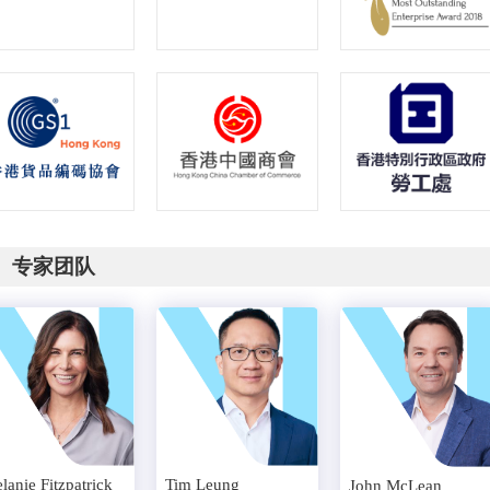
专家团队
lanie Fitzpatrick
Tim Leung
John McLean