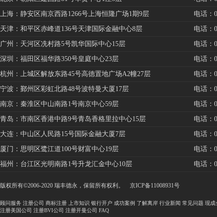
上海：静安区南京西路1266号上海恒隆广场1期9层
电话：021
天津：和平区赤峰道136号天津国际金融中心8层
电话：022
广州：天河区冼村路5号凯华国际中心15层
电话：020
深圳：福田区福华路350号皇庭中心23层
电话：075
杭州：上城区解放东路45号高德置地广场A2幢27层
电话：057
宁波：鄞州区彩虹北路48号波特曼大厦17层
电话：057
南京：秦淮区中山南路1号南京中心59层
电话：025
青岛：市南区香港中路9号青岛香格里拉中心15层
电话：053
大连：中山区人民路15号国际金融大厦7层
电话：041
厦门：思明区鹭江道100号财富中心19层
电话：059
福州：台江区光明南路1号升龙汇金中心10层
电话：059
版权所有©2006-2020 瑞丰德永，保留所有权利。
京ICP备11008931号
顾问服务
注册公司
商标注册
上市知识
银行开户
成功案例
了解离岸
行业新闻
常见问题
现成
注册美国公司
注册BVI公司
注册开曼公司
FAQ