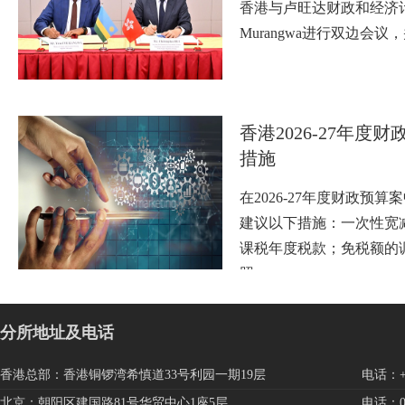
香港与卢旺达财政和经济计划
Murangwa进行双边会
香港2026-27年度
措施
在2026-27年度财政预
建议以下措施：一次性宽
课税年度税款；免税额的
照…
分所地址及电话
香港总部：香港铜锣湾希慎道33号利园一期19层
电话：+85
北京：朝阳区建国路81号华贸中心1座5层
电话：010