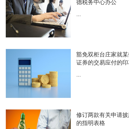
德税务中心办公
…
豁免双柜台庄家就某
证券的交易应付的印
…
修订两款有关申请披
的指明表格