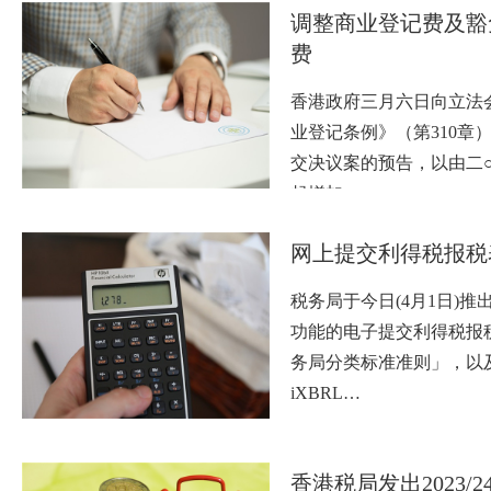
调整商业登记费及豁
费
香港政府三月六日向立法
业登记条例》（第310章
交决议案的预告，以由二
起增加…
网上提交利得税报税
税务局于今日(4月1日)
功能的电子提交利得税报
务局分类标准准则」，以
iXBRL…
香港税局发出2023/