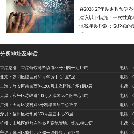
在2026-27年度财政预
建议以下措施：一次性宽
课税年度税款；免税额的
照…
分所地址及电话
香港总部：香港铜锣湾希慎道33号利园一期19层
电话：+85
北京：朝阳区建国路81号华贸中心1座5层
电话：010
上海：静安区南京西路1266号上海恒隆广场1期9层
电话：021
天津：和平区赤峰道136号天津国际金融中心8层
电话：022
广州：天河区冼村路5号凯华国际中心15层
电话：020
深圳：福田区福华路350号皇庭中心23层
电话：075
杭州：上城区解放东路45号高德置地广场A2幢27层
电话：057
宁波：鄞州区彩虹北路48号波特曼大厦17层
电话：057