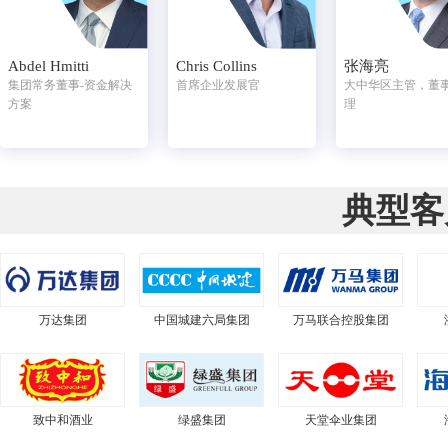
Abdel Hmitti
Chris Collins
张海亮
集团常务董事-资金解决
首席企业发展官
大中华区主管，董
方案
理
典型客
万达集团
中国城建六局集团
万马联合控股集团
致中和酒业
绿盛集团
天堂伞业集团