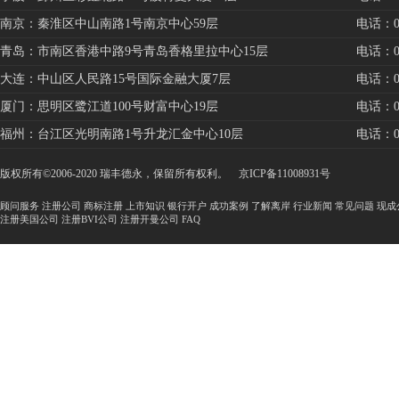
南京：秦淮区中山南路1号南京中心59层
电话：025
青岛：市南区香港中路9号青岛香格里拉中心15层
电话：053
大连：中山区人民路15号国际金融大厦7层
电话：041
厦门：思明区鹭江道100号财富中心19层
电话：059
福州：台江区光明南路1号升龙汇金中心10层
电话：059
版权所有©2006-2020 瑞丰德永，保留所有权利。
京ICP备11008931号
顾问服务
注册公司
商标注册
上市知识
银行开户
成功案例
了解离岸
行业新闻
常见问题
现成
注册美国公司
注册BVI公司
注册开曼公司
FAQ