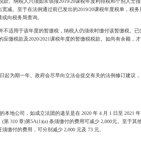
缴税款。纳税人只须如常填报2019/20课税年度利得税和个别人士报
减。至于在法例通过前已发出的2019/20课税年度税单，税务
请或向税务局查询。
评税，并不适用于该年度的暂缴税，纳税人仍须依时缴付该暂缴税。已
税的应缴税款及2020/2021课税年度的暂缴税税款。如尚有余额，才
 月 1 日起为期一年。政府会尽早向立法会提交有关的法例修订建议，
地公司，如成立法团的递呈是在 2020 年 4 月 1 日至 2021 年 
 310 章)第5A(1)(a) 条须缴付的费用可减少 2,000元。至于其
的费用，可分别减少 2,000 元及 73 元。