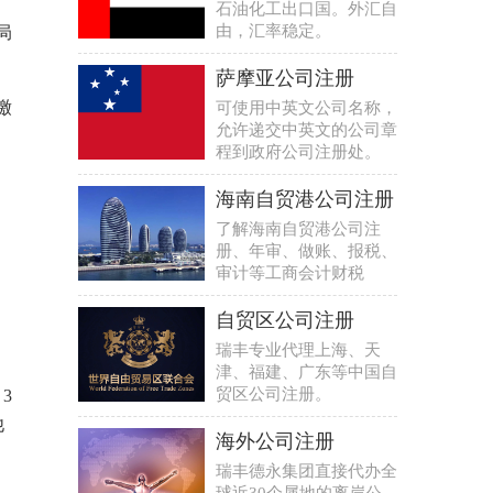
石油化工出口国。外汇自
由，汇率稳定。
局
萨摩亚公司注册
缴
可使用中英文公司名称，
允许递交中英文的公司章
程到政府公司注册处。
海南自贸港公司注册
了解海南自贸港公司注
册、年审、做账、报税、
审计等工商会计财税
自贸区公司注册
瑞丰专业代理上海、天
津、福建、广东等中国自
贸区公司注册。
3
他
海外公司注册
瑞丰德永集团直接代办全