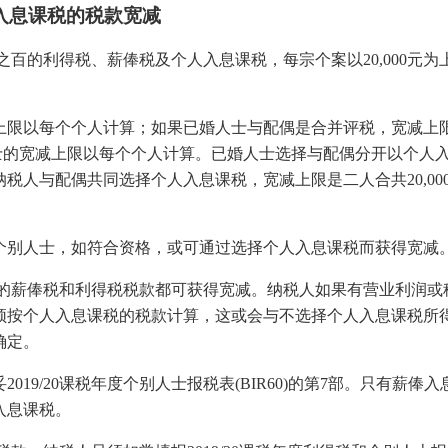
人入息课税的税款宽减
分之百的利得税、薪俸税及个人入息课税，每宗个案以20,000元为
。
上限以每个个人计算；如果已婚人士与配偶是合并评税，宽减上
人士的宽减上限以每个个人计算。已婚人士选择与配偶分开以个人
人与配偶共同选择个人入息课税，宽减上限是二人合共20,00
个别人士，如符合资格，或可通过选择个人入息课税而获得宽减
她的薪俸税和利得税税款都可获得宽减。纳税人如果有营业利润或
须按个人入息课税的税款计算，这或会与不选择个人入息课税所
确定。
9/20课税年度个别人士报税表(BIR60)的第7部。只有薪俸入
入息课税。