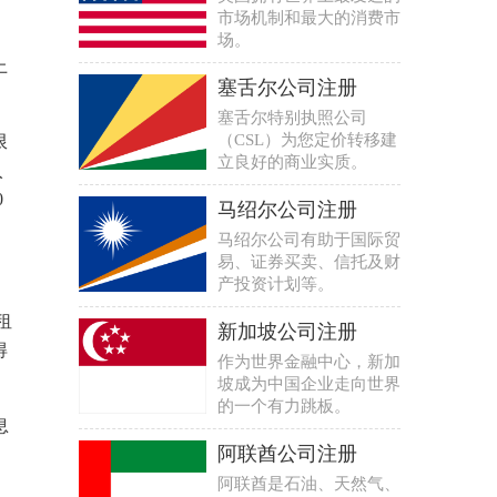
市场机制和最大的消费市
场。
上
塞舌尔公司注册
塞舌尔特别执照公司
（CSL）为您定价转移建
限
立良好的商业实质。
入
0
马绍尔公司注册
马绍尔公司有助于国际贸
易、证券买卖、信托及财
。
产投资计划等。
租
新加坡公司注册
得
作为世界金融中心，新加
坡成为中国企业走向世界
的一个有力跳板。
息
阿联酋公司注册
阿联酋是石油、天然气、