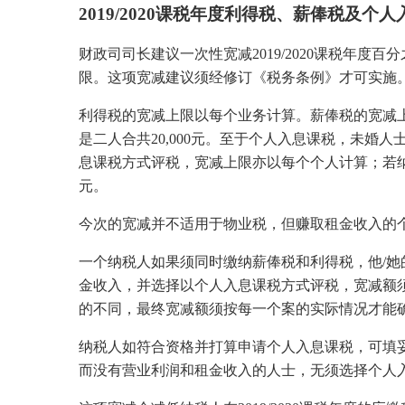
2019/2020课税年度利得税、薪俸税及个
财政司司长建议一次性宽减2019/2020课税年度百
限。这项宽减建议须经修订《税务条例》才可实施
利得税的宽减上限以每个业务计算。薪俸税的宽减
是二人合共20,000元。至于个人入息课税，未婚
息课税方式评税，宽减上限亦以每个个人计算；若纳税
元。
今次的宽减并不适用于物业税，但赚取租金收入的
一个纳税人如果须同时缴纳薪俸税和利得税，他/
金收入，并选择以个人入息课税方式评税，宽减额
的不同，最终宽减额须按每一个案的实际情况才能
纳税人如符合资格并打算申请个人入息课税，可填妥201
而没有营业利润和租金收入的人士，无须选择个人