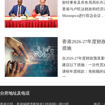
财经事务及库务局局长许
香港与卢旺达财政和经济计划
Murangwa进行双边会
香港2026-27年度
措施
在2026-27年度财政预
建议以下措施：一次性宽
课税年度税款；免税额的
照…
分所地址及电话
香港总部：香港铜锣湾希慎道33号利园一期19层
电话：+85