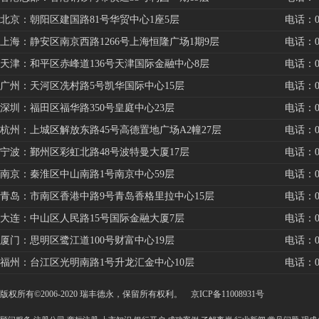
北京：朝阳区建国路81号华贸中心1座5层
电话：010
上海：静安区南京西路1266号上海恒隆广场1期9层
电话：021
天津：和平区赤峰道136号天津国际金融中心8层
电话：022
广州：天河区冼村路5号凯华国际中心15层
电话：020
深圳：福田区福华路350号皇庭中心23层
电话：075
杭州：上城区解放东路45号高德置地广场A2幢27层
电话：057
宁波：鄞州区彩虹北路48号波特曼大厦17层
电话：057
南京：秦淮区中山南路1号南京中心59层
电话：025
青岛：市南区香港中路9号青岛香格里拉中心15层
电话：053
大连：中山区人民路15号国际金融大厦7层
电话：041
厦门：思明区鹭江道100号财富中心19层
电话：059
福州：台江区光明南路1号升龙汇金中心10层
电话：059
版权所有©2006-2020 瑞丰德永，保留所有权利。
京ICP备11008931号