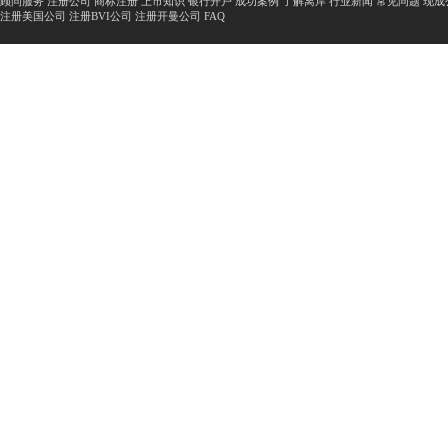
顾问服务
注册公司
商标注册
上市知识
银行开户
成功案例
了解离岸
行业新闻
常见问题
现成
注册美国公司
注册BVI公司
注册开曼公司
FAQ