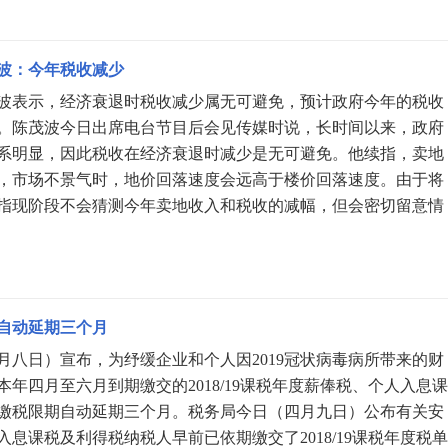
波：今年税收减少
波表示，经济衰退时税收减少属无可避免，预计政府今年的税收
。陈茂波今日出席电台节目后会见传媒时说，长时间以来，政府
系明显，因此税收在经济衰退时减少是无可避免。他续指，卖地
，市场不景气时，地价回落速度会远高于楼价回落速度。由于将
指现阶段不会猜测今年卖地收入和税收的减幅，但会密切留意情
自动延期三个月
月八日）宣布，为纾缓企业和个人因2019冠状病毒病所带来的财
年四月至六月到期缴交的2018/19课税年度薪俸税、个人入息
缴税限期自动延期三个月。税务局今日（四月九日）公布有关安
息课税及利得税纳税人早前已依期缴交了2018/19课税年度税