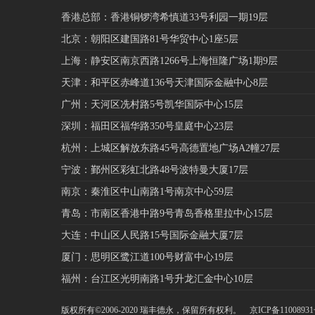
香港总部：香港铜锣湾希慎道33号利园一期19层
北京：朝阳区建国路81号华贸中心1座5层
上海：静安区南京西路1266号上海恒隆广场1期9层
天津：和平区赤峰道136号天津国际金融中心8层
广州：天河区冼村路5号凯华国际中心15层
深圳：福田区福华路350号皇庭中心23层
杭州：上城区解放东路45号高德置地广场A2幢27层
宁波：鄞州区彩虹北路48号波特曼大厦17层
南京：秦淮区中山南路1号南京中心59层
青岛：市南区香港中路9号青岛香格里拉中心15层
大连：中山区人民路15号国际金融大厦7层
厦门：思明区鹭江道100号财富中心19层
福州：台江区光明南路1号升龙汇金中心10层
版权所有©2006-2020 瑞丰德永，保留所有权利。
京ICP备1100893