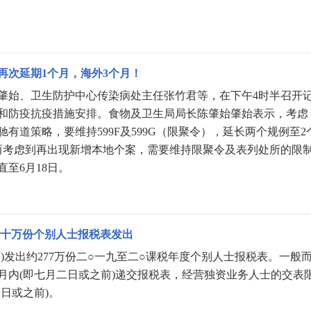
再次延期1个月，海外3个月！
肇始、卫生防护中心传染病处主任张竹君等，在下午4时半召开
和防疫抗疫措施安排。食物及卫生局局长陈肇始肇始表示，考虑
有道策略，要维持599F及599G（限聚令），延长两个规例至2
。而考虑到再出现新增本地个案，需要维持限聚令及表列处所的限
直至6月18日。
七十万份个别人士报税表发出
)发出约277万份二○一九至二○课税年度个别人士报税表。一般
月内(即七月二日或之前)递交报税表，经营独资业务人士的交表
日或之前)。