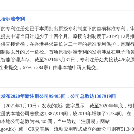
原授标准专利
下的专利注册处已于本周批出原授专利制度下的首项标准专利，
提交申请当日计起少于十四个月。原授专利制度于2019年12月
提供直接途径，在香港寻求最长达二十年的标准专利保护，是现
利制度以外的另一途径。首项原授标准专利的发明涉及在电子商
智能管理库存。截至2021年5月31日，专利注册处共接获426宗
企业提交，67%（284宗）由非本地申请人提交。
布2020年新注册公司99405间，公司总数达1387919间
（2021年1月10日）发表的统计数字显示，截至2020年年底，根
的本地公司总数达1,387,919间，较2019年增加了7,734间。在
的本地公司总数为99,405间，当中透过「注册易」网站
istry.gov.hk）或「CR交表易」流动应用程式成立的新公司则有51,340