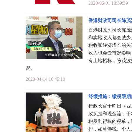
2020-06-01 18:39:39
香港财政司司长陈茂
香港财政司司长陈茂
和卖地收入都会减少
税收和经济增长的关
收入也会受市况影响
有土地招标，陈茂波
况。
2020-04-14 16:45:10
纾缓措施：缴税限期
行政长官于昨日（四
政负担和现金流，于本
税及利得税的税单，
排，如薪俸税、个人入