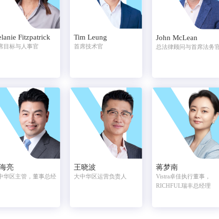
lanie Fitzpatrick
Tim Leung
John McLean
席目标与人事官
首席技术官
总法律顾问与首席法务
海亮
王晓波
蒋梦南
中华区主管，董事总经
大中华区运营负责人
Vistra卓佳执行董事，
RICHFUL瑞丰总经理