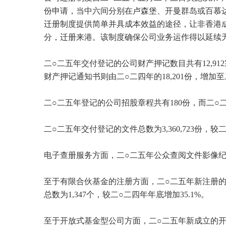
份申请，当中六间分别在卢森堡、开曼群岛或百慕
迁册制度提供简单并具成本效益的途径，让非香港
分，迁册来港。该制度确保公司业务运作得以延续
二○二五年交付登记的公司财产押记数目共有12,912
财产押记通知书则由二○二四年的18,201份，增加至二○
二○二五年登记的公司招股章程共有180份，而二○
二○二五年交付登记的文件总数为3,360,723份，较二○
电子查册服务方面，二○二五年公众查阅文件影像纪录的数目为
至于有限合伙基金的注册方面，二○二五年新注册的
总数为1,347个，较二○二四年年底增加35.1%。
至于开放式基金型公司方面，二○二五年新成立的开