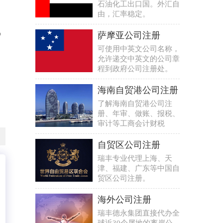
石油化工出口国。外汇自
由，汇率稳定。
○
萨摩亚公司注册
可使用中英文公司名称，
允许递交中英文的公司章
程到政府公司注册处。
海南自贸港公司注册
了解海南自贸港公司注
册、年审、做账、报税、
审计等工商会计财税
自贸区公司注册
瑞丰专业代理上海、天
津、福建、广东等中国自
贸区公司注册。
海外公司注册
瑞丰德永集团直接代办全