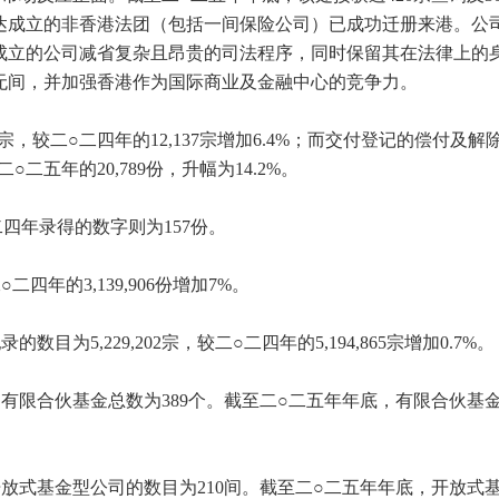
达成立的非香港法团（包括一间保险公司）已成功迁册来港。公
成立的公司减省复杂且昂贵的司法程序，同时保留其在法律上的
无间，并加强香港作为国际商业及金融中心的竞争力。
宗，较二○二四年的12,137宗增加6.4%；而交付登记的偿付及解
二五年的20,789份，升幅为14.2%。
二四年录得的数字则为157份。
二四年的3,139,906份增加7%。
5,229,202宗，较二○二四年的5,194,865宗增加0.7%。
有限合伙基金总数为389个。截至二○二五年年底，有限合伙基
放式基金型公司的数目为210间。截至二○二五年年底，开放式