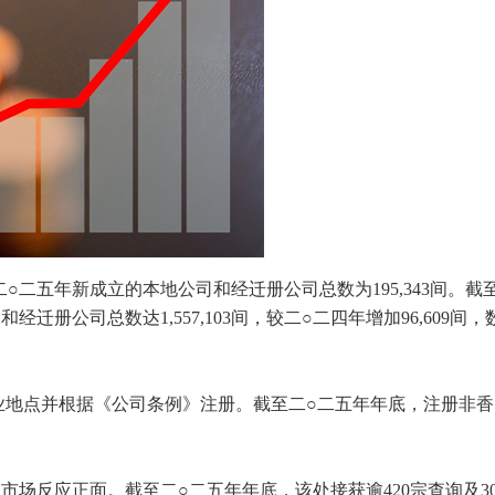
二五年新成立的本地公司和经迁册公司总数为195,343间。截
册公司总数达1,557,103间，较二○二四年增加96,609间，
营业地点并根据《公司条例》注册。截至二○二五年年底，注册非香
场反应正面。截至二○二五年年底，该处接获逾420宗查询及3