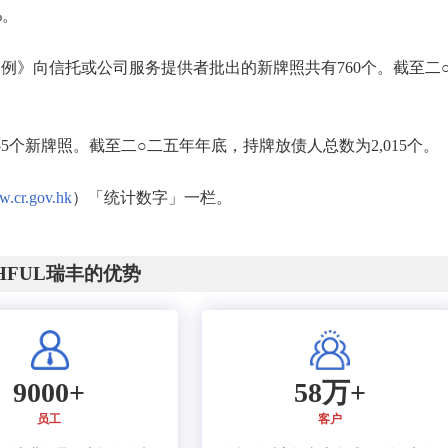
%。
例》向信托或公司服务提供者批出的新牌照共有760个。截至二
5个新牌照。截至二○二五年年底，持牌放债人总数为2,015个。
.cr.gov.hk
）「统计数字」一栏。
CHFUL瑞丰的优势
9000+
58万+
员工
客户