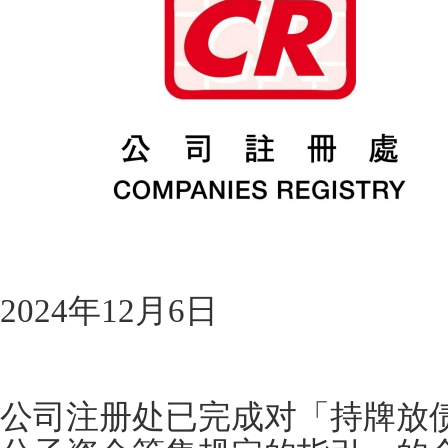
2024年12月6日
公司注册处已完成对「持牌放