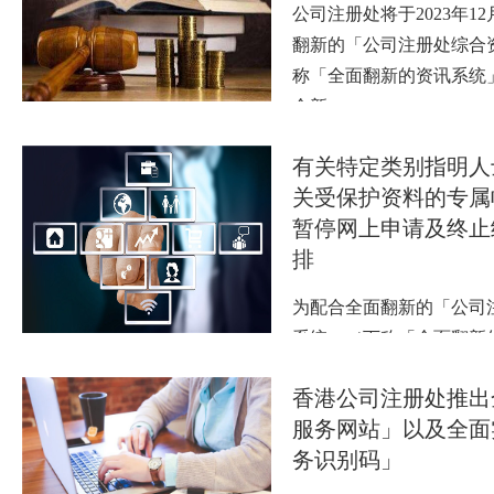
公司注册处将于2023年1
翻新的「公司注册处综合
称「全面翻新的资讯系统
全新…
有关特定类别指明人
关受保护资料的专属帐
暂停网上申请及终止
排
为配合全面翻新的「公司
系统」（下称「全面翻新
于2023年12月27日推出
香港公司注册处推出
分…
服务网站」以及全面
务识别码」