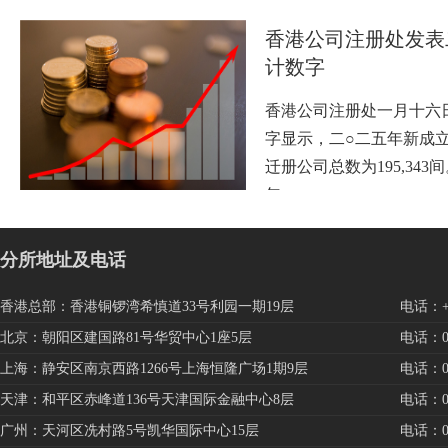
香港公司注册处发表
计数字
香港公司注册处一月十六
字显示，二○二五年新成
迁册公司总数为195,343
年…
分所地址及电话
香港总部：香港铜锣湾希慎道33号利园一期19层
电话：+85
北京：朝阳区建国路81号华贸中心1座5层
电话：010
上海：静安区南京西路1266号上海恒隆广场1期9层
电话：021
天津：和平区赤峰道136号天津国际金融中心8层
电话：022
广州：天河区冼村路5号凯华国际中心15层
电话：020