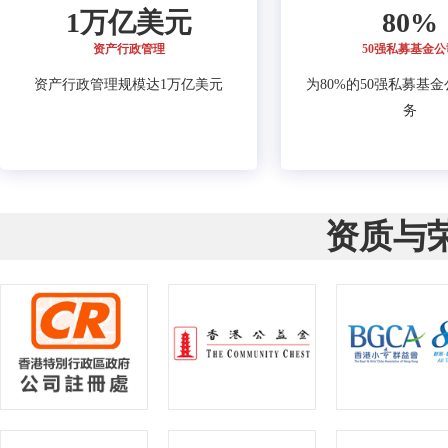
1万亿美元
80%
资产行政管理
50强私募基金公
资产行政管理规模达1万亿美元
为80%的50强私募基
务
资质与