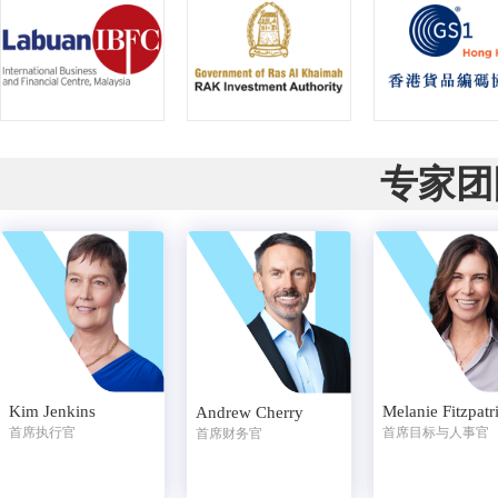
专家团
Kim Jenkins
Melanie Fitzpatr
Andrew Cherry
首席执行官
首席目标与人事官
首席财务官