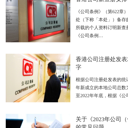
《公司条例》（第622章
处（下称「本处」）备存
所载的个人资料订明新查
《公司条例…
香港公司注册处发表2
字
根据公司注册处发表的统计
年新成立的本地公司总数为1
至2022年年底，根据《
关于《2023年公司
的常见问题