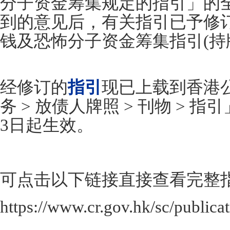
分子资金筹集规定的指引」的
到的意见后，有关指引已予修
钱及恐怖分子资金筹集指引(持
经修订的
指引
现已上载到香港
务 > 放债人牌照 > 刊物 > 指
3日起生效。
可点击以下链接直接查看完整
https://www.cr.gov.hk/sc/publi