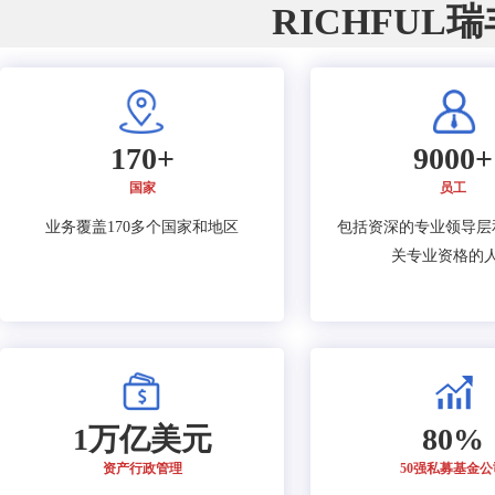
RICHFUL
170+
9000+
国家
员工
业务覆盖170多个国家和地区
包括资深的专业领导层
关专业资格的
1万亿美元
80%
资产行政管理
50强私募基金公