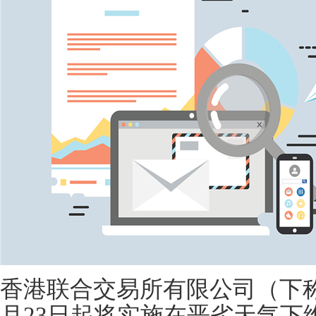
香港联合交易所有限公司（下称
月23日起将实施在恶劣天气下