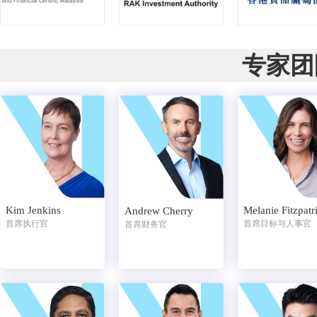
专家团
Kim Jenkins
Melanie Fitzpatr
Andrew Cherry
首席执行官
首席目标与人事官
首席财务官