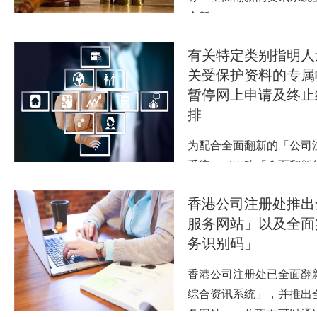
全新…
有关特定类别指明人
关受保护资料的专属帐
暂停网上申请及终止
排
为配合全面翻新的「公司
系统」（下称「全面翻新
于2023年12月27日推出
香港公司注册处推出
分…
服务网站」以及全面
务识别码」
香港公司注册处已全面翻
综合资讯系统」，并推出
务网站」。你现在可以通