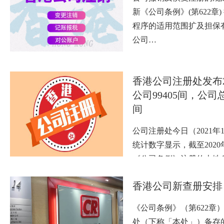
新《公司条例》(第622章
程序的适用范围扩及担保
公司…
香港公司注册处发布2
公司99405间，公司总
间
公司注册处今日（2021年
统计数字显示，截至202
《公司条例》注册的本地公
香港公司新查册安排
《公司条例》（第622章
处（下称「本处」）备存