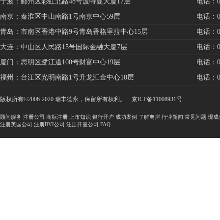
宁波：鄞州区彩虹北路48号波特曼大厦17层
电话：057
南京：秦淮区中山南路1号南京中心59层
电话：025
青岛：市南区香港中路9号青岛香格里拉中心15层
电话：053
大连：中山区人民路15号国际金融大厦7层
电话：041
厦门：思明区鹭江道100号财富中心19层
电话：059
福州：台江区光明南路1号升龙汇金中心10层
电话：059
版权所有©2006-2020 瑞丰德永，保留所有权利。
京ICP备11008931号
顾问服务
注册公司
商标注册
上市知识
银行开户
成功案例
了解离岸
行业新闻
常见问题
现成
注册美国公司
注册BVI公司
注册开曼公司
FAQ