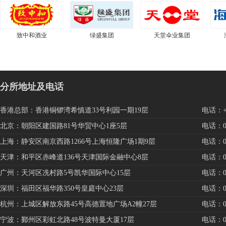
致中和酒业
绿盛集团
天堂伞业集团
分所地址及电话
香港总部：香港铜锣湾希慎道33号利园一期19层
电话：+85
北京：朝阳区建国路81号华贸中心1座5层
电话：010
上海：静安区南京西路1266号上海恒隆广场1期9层
电话：021
天津：和平区赤峰道136号天津国际金融中心8层
电话：022
广州：天河区冼村路5号凯华国际中心15层
电话：020
深圳：福田区福华路350号皇庭中心23层
电话：075
杭州：上城区解放东路45号高德置地广场A2幢27层
电话：057
宁波：鄞州区彩虹北路48号波特曼大厦17层
电话：057