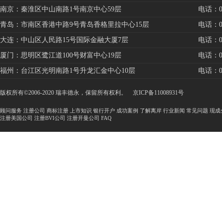
南京：秦淮区中山南路1号南京中心59层
电话：025
青岛：市南区香港中路9号青岛香格里拉中心15层
电话：053
大连：中山区人民路15号国际金融大厦7层
电话：041
厦门：思明区鹭江道100号财富中心19层
电话：059
福州：台江区光明南路1号升龙汇金中心10层
电话：059
版权所有©2006-2020 瑞丰德永，保留所有权利。
京ICP备11008931号
顾问服务
注册公司
商标注册
上市知识
银行开户
成功案例
了解离岸
行业新闻
常见问题
现成
注册美国公司
注册BVI公司
注册开曼公司
FAQ