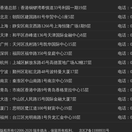
香港总部：香港铜锣湾希慎道33号利园一期19层
电话：+85
北京：朝阳区建国路81号华贸中心1座5层
电话：010
上海：静安区南京西路1266号上海恒隆广场1期9层
电话：021
天津：和平区赤峰道136号天津国际金融中心8层
电话：022
广州：天河区冼村路5号凯华国际中心15层
电话：020
深圳：福田区福华路350号皇庭中心23层
电话：075
杭州：上城区解放东路45号高德置地广场A2幢27层
电话：057
宁波：鄞州区彩虹北路48号波特曼大厦17层
电话：057
南京：秦淮区中山南路1号南京中心59层
电话：025
青岛：市南区香港中路9号青岛香格里拉中心15层
电话：053
大连：中山区人民路15号国际金融大厦7层
电话：041
厦门：思明区鹭江道100号财富中心19层
电话：059
福州：台江区光明南路1号升龙汇金中心10层
电话：059
版权所有©2006-2020 瑞丰德永，保留所有权利。
京ICP备11008931号