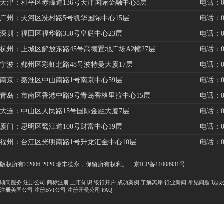
天津：和平区赤峰道136号天津国际金融中心8层
电话：022
广州：天河区冼村路5号凯华国际中心15层
电话：020
深圳：福田区福华路350号皇庭中心23层
电话：075
杭州：上城区解放东路45号高德置地广场A2幢27层
电话：057
宁波：鄞州区彩虹北路48号波特曼大厦17层
电话：057
南京：秦淮区中山南路1号南京中心59层
电话：025
青岛：市南区香港中路9号青岛香格里拉中心15层
电话：053
大连：中山区人民路15号国际金融大厦7层
电话：041
厦门：思明区鹭江道100号财富中心19层
电话：059
福州：台江区光明南路1号升龙汇金中心10层
电话：059
版权所有©2006-2020 瑞丰德永，保留所有权利。
京ICP备11008931号
顾问服务
注册公司
商标注册
上市知识
银行开户
成功案例
了解离岸
行业新闻
常见问题
现成
注册美国公司
注册BVI公司
注册开曼公司
FAQ