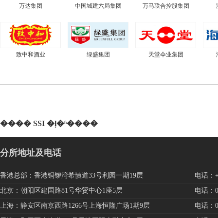
万达集团
中国城建六局集团
万马联合控股集团
致中和酒业
绿盛集团
天堂伞业集团
���� SSI �ļ�ʱ����
分所地址及电话
香港总部：香港铜锣湾希慎道33号利园一期19层
电话：+85
北京：朝阳区建国路81号华贸中心1座5层
电话：010
上海：静安区南京西路1266号上海恒隆广场1期9层
电话：021