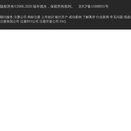
版权所有©2006-2020 瑞丰德永，保留所有权利。
京ICP备11008931号
顾问服务
注册公司
商标注册
上市知识
银行开户
成功案例
了解离岸
行业新闻
常见问题
现成
注册美国公司
注册BVI公司
注册开曼公司
FAQ