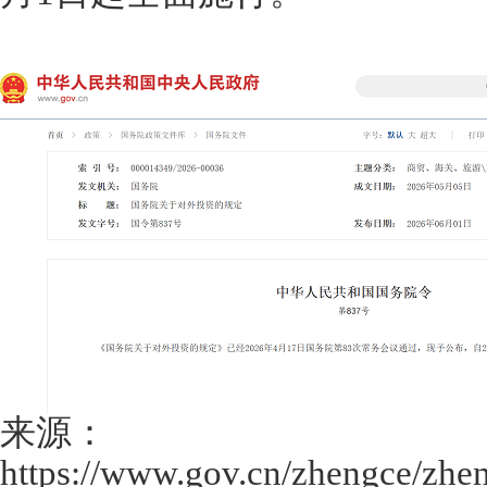
来源：
https://www.gov.cn/zhengce/zh