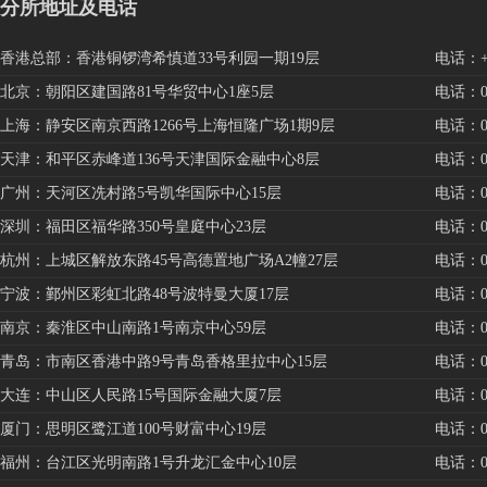
分所地址及电话
香港总部：香港铜锣湾希慎道33号利园一期19层
电话：+85
北京：朝阳区建国路81号华贸中心1座5层
电话：010
上海：静安区南京西路1266号上海恒隆广场1期9层
电话：021
天津：和平区赤峰道136号天津国际金融中心8层
电话：022
广州：天河区冼村路5号凯华国际中心15层
电话：020
深圳：福田区福华路350号皇庭中心23层
电话：075
杭州：上城区解放东路45号高德置地广场A2幢27层
电话：057
宁波：鄞州区彩虹北路48号波特曼大厦17层
电话：057
南京：秦淮区中山南路1号南京中心59层
电话：025
青岛：市南区香港中路9号青岛香格里拉中心15层
电话：053
大连：中山区人民路15号国际金融大厦7层
电话：041
厦门：思明区鹭江道100号财富中心19层
电话：059
福州：台江区光明南路1号升龙汇金中心10层
电话：059