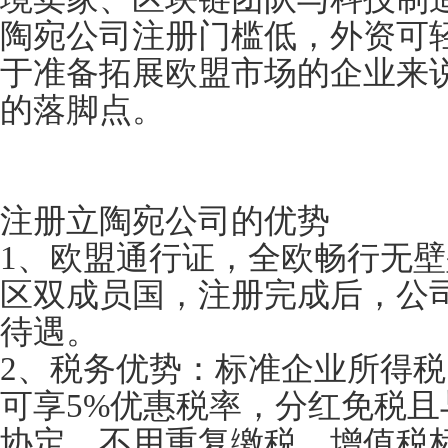
陶宛公司注册门槛低，外资可
于准备拓展欧盟市场的企业来
的落脚点。
注册立陶宛公司的优势
1、欧盟通行证，全欧畅行无壁
区双成员国，注册完成后，公
待遇。
2、税务优势：标准企业所得税
可享5%优惠税率，分红免税
协定，不用重复缴税。增值税标