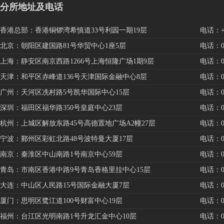
分所地址及电话
香港总部：香港铜锣湾希慎道33号利园一期19层
电话：+85
北京：朝阳区建国路81号华贸中心1座5层
电话：010
上海：静安区南京西路1266号上海恒隆广场1期9层
电话：021
天津：和平区赤峰道136号天津国际金融中心8层
电话：022
广州：天河区冼村路5号凯华国际中心15层
电话：020
深圳：福田区福华路350号皇庭中心23层
电话：075
杭州：上城区解放东路45号高德置地广场A2幢27层
电话：057
宁波：鄞州区彩虹北路48号波特曼大厦17层
电话：057
南京：秦淮区中山南路1号南京中心59层
电话：025
青岛：市南区香港中路9号青岛香格里拉中心15层
电话：053
大连：中山区人民路15号国际金融大厦7层
电话：041
厦门：思明区鹭江道100号财富中心19层
电话：059
福州：台江区光明南路1号升龙汇金中心10层
电话：059