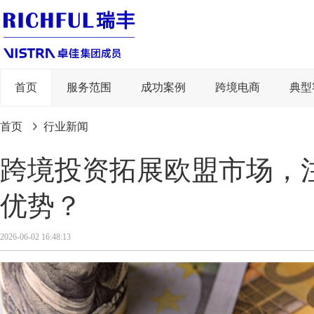
首页
服务范围
成功案例
跨境电商
典型
首页
行业新闻
跨境投资拓展欧盟市场，
优势？
2026-06-02 16:48:13