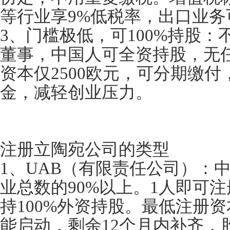
等行业享9%低税率，出口业务
3、门槛极低，可100%持股
董事，中国人可全资持股，无
资本仅2500欧元，可分期缴
金，减轻创业压力。
注册立陶宛公司的类型
1、UAB（有限责任公司）：
业总数的90%以上。1人即可
持100%外资持股。最低注册资本
能启动，剩余12个月内补齐，