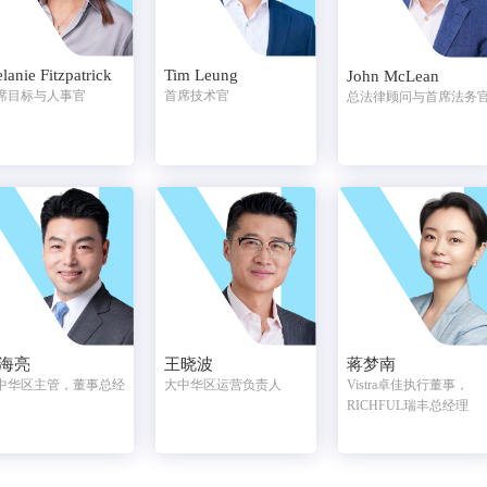
lanie Fitzpatrick
Tim Leung
John McLean
席目标与人事官
首席技术官
总法律顾问与首席法务
海亮
王晓波
蒋梦南
中华区主管，董事总经
大中华区运营负责人
Vistra卓佳执行董事，
RICHFUL瑞丰总经理