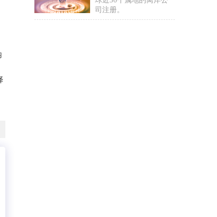
球近30个属地的离岸公
司注册。
纳
择