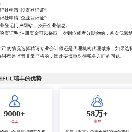
;
处申请“投资登记证”;
处申请“企业登记证”;
企业登记门户网站上公开企业信息;
交验资证明(注册资金可以采取一次到位或者分期缴纳，首次低缴
自己的情况选择聘请专业会计师还是代理机构代理做账，如果选
在哪都是监管非常严格的，因此要慎重对待税务方面的问题。
CHFUL瑞丰的优势
9000+
58万+
员工
客户
的专业领导层和拥有各相
包括《财富》杂志全球500强至初创