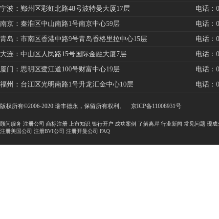
宁波：鄞州区彩虹北路48号波特曼大厦17层
电话：057
南京：秦淮区中山南路1号南京中心59层
电话：025
青岛：市南区香港中路9号青岛香格里拉中心15层
电话：053
大连：中山区人民路15号国际金融大厦7层
电话：041
厦门：思明区鹭江道100号财富中心19层
电话：059
福州：台江区光明南路1号升龙汇金中心10层
电话：059
版权所有©2006-2020 瑞丰德永，保留所有权利。
京ICP备11008931号
顾问服务
注册公司
商标注册
上市知识
银行开户
成功案例
了解离岸
行业新闻
常见问题
现成
注册美国公司
注册BVI公司
注册开曼公司
FAQ