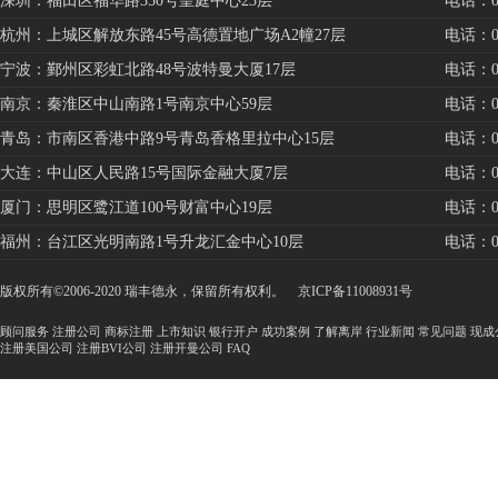
深圳：福田区福华路350号皇庭中心23层
电话：075
杭州：上城区解放东路45号高德置地广场A2幢27层
电话：057
宁波：鄞州区彩虹北路48号波特曼大厦17层
电话：057
南京：秦淮区中山南路1号南京中心59层
电话：025
青岛：市南区香港中路9号青岛香格里拉中心15层
电话：053
大连：中山区人民路15号国际金融大厦7层
电话：041
厦门：思明区鹭江道100号财富中心19层
电话：059
福州：台江区光明南路1号升龙汇金中心10层
电话：059
版权所有©2006-2020 瑞丰德永，保留所有权利。
京ICP备11008931号
顾问服务
注册公司
商标注册
上市知识
银行开户
成功案例
了解离岸
行业新闻
常见问题
现成
注册美国公司
注册BVI公司
注册开曼公司
FAQ