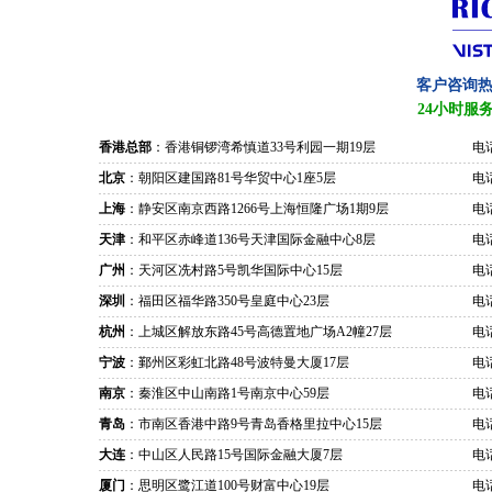
客户咨询
24小时服
香港总部
：香港铜锣湾希慎道33号利园一期19层
电话
北京
：朝阳区建国路81号华贸中心1座5层
电话
上海
：静安区南京西路1266号上海恒隆广场1期9层
电话
天津
：和平区赤峰道136号天津国际金融中心8层
电话
广州
：天河区冼村路5号凯华国际中心15层
电话
深圳
：福田区福华路350号皇庭中心23层
电话
杭州
：上城区解放东路45号高德置地广场A2幢27层
电话
宁波
：鄞州区彩虹北路48号波特曼大厦17层
电话
南京
：秦淮区中山南路1号南京中心59层
电话
青岛
：市南区香港中路9号青岛香格里拉中心15层
电话
大连
：中山区人民路15号国际金融大厦7层
电话
厦门
：思明区鹭江道100号财富中心19层
电话