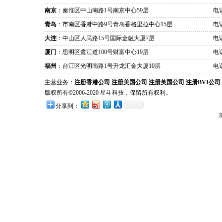
南京
：秦淮区中山南路1号南京中心59层
电话
青岛
：市南区香港中路9号青岛香格里拉中心15层
电话
大连
：中山区人民路15号国际金融大厦7层
电话
厦门
：思明区鹭江道100号财富中心19层
电话
福州
：台江区光明南路1号升龙汇金大厦10层
电话
主营业务：
注册香港公司
注册美国公司
注册英国公司
注册BVI公司
版权所有©2006-2020 星斗科技，保留所有权利。
分享到：
京