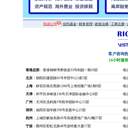
现成公司
|
信托基金
|
财务管理
|
政策法规
|
工商注册
|
客户咨询
24小时服
香港总部
：香港铜锣湾希慎道33号利园一期19层
电话
北京
：朝阳区建国路81号华贸中心1座5层
电话
上海
：静安区南京西路1266号上海恒隆广场1期9层
电话
天津
：和平区赤峰道136号天津国际金融中心8层
电话
广州
：天河区冼村路5号凯华国际中心15层
电话
深圳
：福田区福华路350号皇庭中心23层
电话
杭州
：上城区解放东路45号高德置地广场A2幢27层
电话
宁波
：鄞州区彩虹北路48号波特曼大厦17层
电话